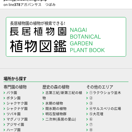
on line
378
アガパンサス つぼみ
長居植物園の植物が検索できる！
場所から探す
専門園の植物
歴史の森の植物
その他のエリア
バラ園
古第三紀/新第三紀の植
①ラクウショウ並木
ボタン園
物
②
シャクヤク園
氷期の植物
③
シャクナゲ園
間氷期の植物
④サルスベリの広場
ツバキ園
明石型植物群
⑤大花壇
マグノリア園
二次林(長居の里山)
⑥
アジサイ園
⑦
ハーブ園
⑧