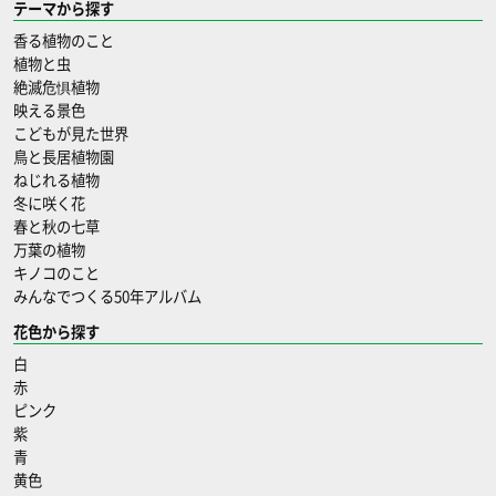
テーマから探す
香る植物のこと
植物と虫
絶滅危惧植物
映える景色
こどもが見た世界
鳥と長居植物園
ねじれる植物
冬に咲く花
春と秋の七草
万葉の植物
キノコのこと
みんなでつくる50年アルバム
花色から探す
白
赤
ピンク
紫
青
黄色