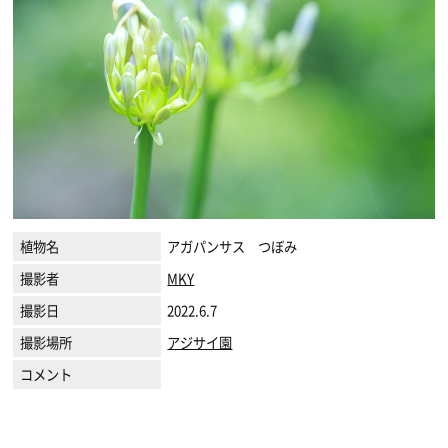
植物名
アガパンサス つぼみ
撮影者
MKY
撮影日
2022.6.7
撮影場所
アジサイ園
コメント