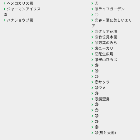
ヘメロカリス園
⑨
ジャーマンアイリス
⑩ライフガーデン
園
⑪
ハナショウブ園
⑫春～夏に美しいエリ
ア
⑬ダリア花壇
⑭竹笹見本園
⑮万葉のみち
⑯ユーカリ
⑰芝生広場
⑱里山ひろば
⑲
⑳
㉑
㉒サクラ
㉓ウメ
㉔
㉕展望島
㉖
㉗
㉘
㉙
㉚
㉛(島と大池)