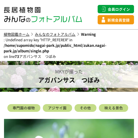
会員ログイン
新規会員登録
植物図鑑ホーム
みんなのフォトアルバム
Warning
: Undefined array key "HTTP_REFERER" in
/home/supomido/nagai-park.jp/public_html/zukan.nagai-
park.jp/album/single.php
on line
73
アガパンサス つぼみ
MKYが撮った
アガパンサス つぼみ
専門園の植物
アジサイ園
その他
映える景色