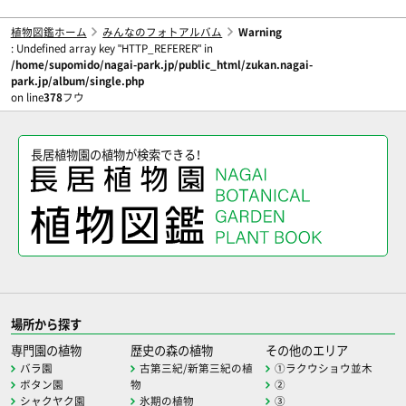
植物図鑑ホーム
みんなのフォトアルバム
Warning
: Undefined array key "HTTP_REFERER" in
/home/supomido/nagai-park.jp/public_html/zukan.nagai-
park.jp/album/single.php
on line
378
フウ
長居植物園の植物が検索できる！
場所から探す
専門園の植物
歴史の森の植物
その他のエリア
バラ園
古第三紀/新第三紀の植
①ラクウショウ並木
ボタン園
物
②
シャクヤク園
氷期の植物
③