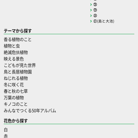
㉘
㉙
㉚
㉛(島と大池)
テーマから探す
香る植物のこと
植物と虫
絶滅危惧植物
映える景色
こどもが見た世界
鳥と長居植物園
ねじれる植物
冬に咲く花
春と秋の七草
万葉の植物
キノコのこと
みんなでつくる50年アルバム
花色から探す
白
赤