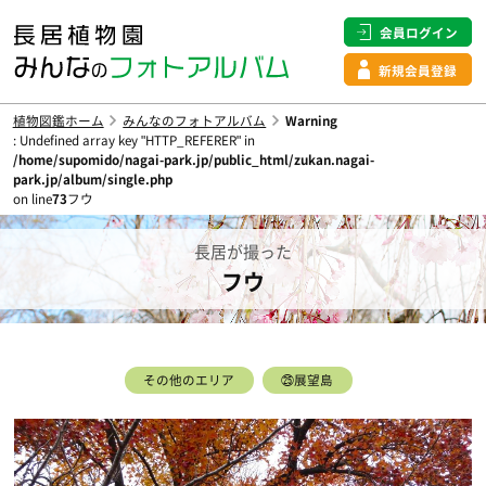
会員ログイン
新規会員登録
植物図鑑ホーム
みんなのフォトアルバム
Warning
: Undefined array key "HTTP_REFERER" in
/home/supomido/nagai-park.jp/public_html/zukan.nagai-
park.jp/album/single.php
on line
73
フウ
長居が撮った
フウ
その他のエリア
㉕展望島