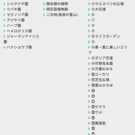
シャクナゲ園
間氷期の植物
④サルスベリの広場
ツバキ園
明石型植物群
⑤大花壇
マグノリア園
二次林(長居の里山)
⑥
アジサイ園
⑦
ハーブ園
⑧
ヘメロカリス園
⑨
ジャーマンアイリス
⑩ライフガーデン
園
⑪
ハナショウブ園
⑫春～夏に美しいエリ
ア
⑬ダリア花壇
⑭竹笹見本園
⑮万葉のみち
⑯ユーカリ
⑰芝生広場
⑱里山ひろば
⑲
⑳
㉑
㉒サクラ
㉓ウメ
㉔
㉕展望島
㉖
㉗