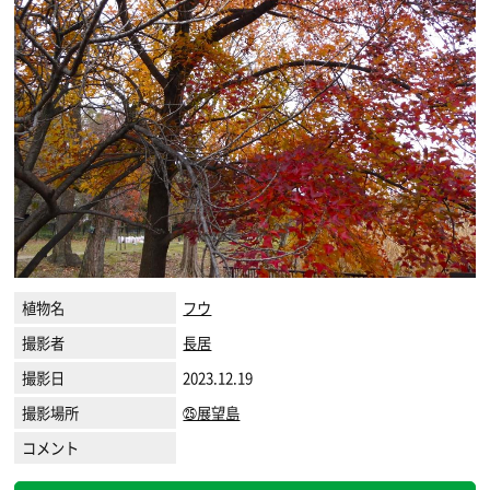
植物名
フウ
撮影者
長居
撮影日
2023.12.19
撮影場所
㉕展望島
コメント