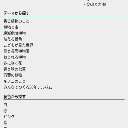
㉛(島と大池)
テーマから探す
香る植物のこと
植物と虫
絶滅危惧植物
映える景色
こどもが見た世界
鳥と長居植物園
ねじれる植物
冬に咲く花
春と秋の七草
万葉の植物
キノコのこと
みんなでつくる50年アルバム
花色から探す
白
赤
ピンク
紫