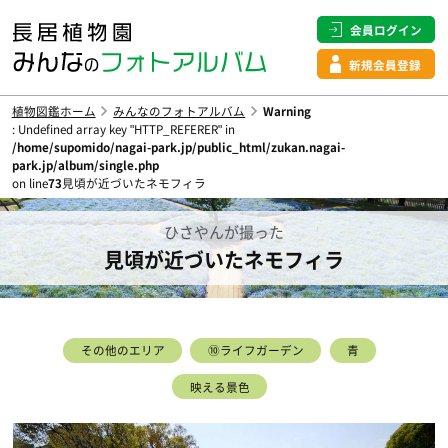
会員ログイン
新規会員登録
植物図鑑ホーム
みんなのフォトアルバム
Warning
: Undefined array key "HTTP_REFERER" in
/home/supomido/nagai-park.jp/public_html/zukan.nagai-
park.jp/album/single.php
on line
73
見頃が近づいたネモフィラ
ひさやんが撮った
見頃が近づいたネモフィラ
その他のエリア
⑩ライフガーデン
青
映える景色