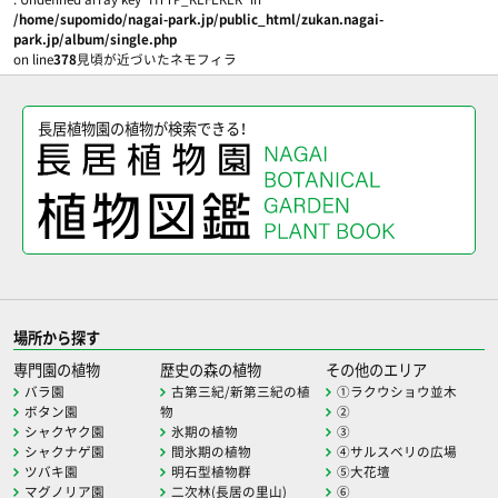
/home/supomido/nagai-park.jp/public_html/zukan.nagai-
park.jp/album/single.php
on line
378
見頃が近づいたネモフィラ
長居植物園の植物が検索できる！
場所から探す
専門園の植物
歴史の森の植物
その他のエリア
バラ園
古第三紀/新第三紀の植
①ラクウショウ並木
ボタン園
物
②
シャクヤク園
氷期の植物
③
シャクナゲ園
間氷期の植物
④サルスベリの広場
ツバキ園
明石型植物群
⑤大花壇
マグノリア園
二次林(長居の里山)
⑥