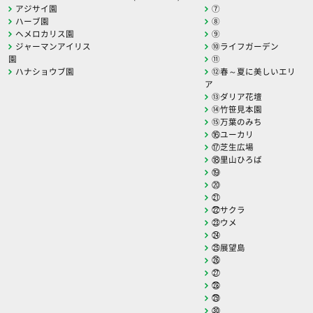
アジサイ園
⑦
ハーブ園
⑧
ヘメロカリス園
⑨
ジャーマンアイリス
⑩ライフガーデン
園
⑪
ハナショウブ園
⑫春～夏に美しいエリ
ア
⑬ダリア花壇
⑭竹笹見本園
⑮万葉のみち
⑯ユーカリ
⑰芝生広場
⑱里山ひろば
⑲
⑳
㉑
㉒サクラ
㉓ウメ
㉔
㉕展望島
㉖
㉗
㉘
㉙
㉚