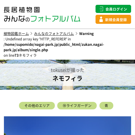
会員ログイン
新規会員登録
植物図鑑ホーム
みんなのフォトアルバム
Warning
: Undefined array key "HTTP_REFERER" in
/home/supomido/nagai-park.jp/public_html/zukan.nagai-
park.jp/album/single.php
on line
73
ネモフィラ
tokuseiが撮った
ネモフィラ
その他のエリア
⑩ライフガーデン
青