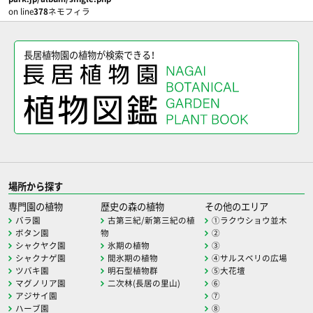
on line
378
ネモフィラ
長居植物園の植物が検索できる！
場所から探す
専門園の植物
歴史の森の植物
その他のエリア
バラ園
古第三紀/新第三紀の植
①ラクウショウ並木
ボタン園
物
②
シャクヤク園
氷期の植物
③
シャクナゲ園
間氷期の植物
④サルスベリの広場
ツバキ園
明石型植物群
⑤大花壇
マグノリア園
二次林(長居の里山)
⑥
アジサイ園
⑦
ハーブ園
⑧