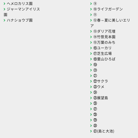
ヘメロカリス園
⑨
ジャーマンアイリス
⑩ライフガーデン
園
⑪
ハナショウブ園
⑫春～夏に美しいエリ
ア
⑬ダリア花壇
⑭竹笹見本園
⑮万葉のみち
⑯ユーカリ
⑰芝生広場
⑱里山ひろば
⑲
⑳
㉑
㉒サクラ
㉓ウメ
㉔
㉕展望島
㉖
㉗
㉘
㉙
㉚
㉛(島と大池)