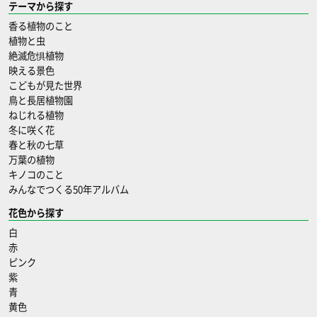
テーマから探す
香る植物のこと
植物と虫
絶滅危惧植物
映える景色
こどもが見た世界
鳥と長居植物園
ねじれる植物
冬に咲く花
春と秋の七草
万葉の植物
キノコのこと
みんなでつくる50年アルバム
花色から探す
白
赤
ピンク
紫
青
黄色