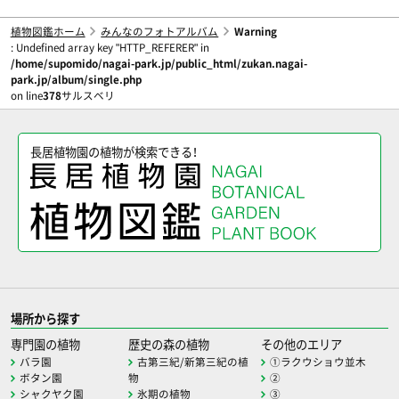
植物図鑑ホーム
みんなのフォトアルバム
Warning
: Undefined array key "HTTP_REFERER" in
/home/supomido/nagai-park.jp/public_html/zukan.nagai-
park.jp/album/single.php
on line
378
サルスベリ
長居植物園の植物が検索できる！
場所から探す
専門園の植物
歴史の森の植物
その他のエリア
バラ園
古第三紀/新第三紀の植
①ラクウショウ並木
ボタン園
物
②
シャクヤク園
氷期の植物
③