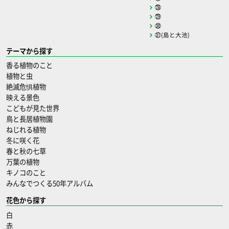
㉘
㉙
㉚
㉛(島と大池)
テーマから探す
香る植物のこと
植物と虫
絶滅危惧植物
映える景色
こどもが見た世界
鳥と長居植物園
ねじれる植物
冬に咲く花
春と秋の七草
万葉の植物
キノコのこと
みんなでつくる50年アルバム
花色から探す
白
赤