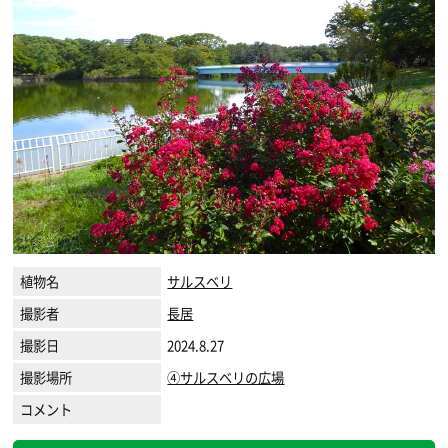
植物名
サルスベリ
撮影者
長居
撮影日
2024.8.27
撮影場所
④サルスベリの広場
コメント