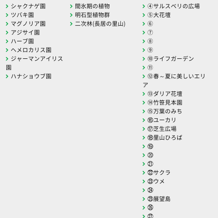
シャクナゲ園
間氷期の植物
④サルスベリの広場
ツバキ園
明石型植物群
⑤大花壇
マグノリア園
二次林(長居の里山)
⑥
アジサイ園
⑦
ハーブ園
⑧
ヘメロカリス園
⑨
ジャーマンアイリス
⑩ライフガーデン
園
⑪
ハナショウブ園
⑫春～夏に美しいエリ
ア
⑬ダリア花壇
⑭竹笹見本園
⑮万葉のみち
⑯ユーカリ
⑰芝生広場
⑱里山ひろば
⑲
⑳
㉑
㉒サクラ
㉓ウメ
㉔
㉕展望島
㉖
㉗