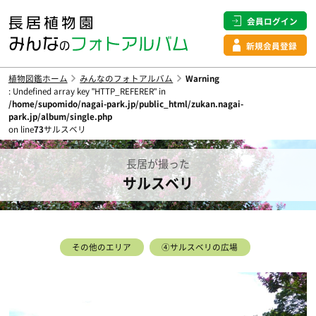
会員ログイン
新規会員登録
植物図鑑ホーム
みんなのフォトアルバム
Warning
: Undefined array key "HTTP_REFERER" in
/home/supomido/nagai-park.jp/public_html/zukan.nagai-
park.jp/album/single.php
on line
73
サルスベリ
長居が撮った
サルスベリ
その他のエリア
④サルスベリの広場