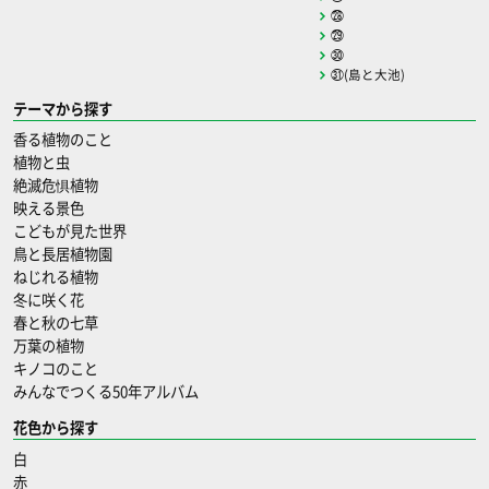
㉘
㉙
㉚
㉛(島と大池)
テーマから探す
香る植物のこと
植物と虫
絶滅危惧植物
映える景色
こどもが見た世界
鳥と長居植物園
ねじれる植物
冬に咲く花
春と秋の七草
万葉の植物
キノコのこと
みんなでつくる50年アルバム
花色から探す
白
赤