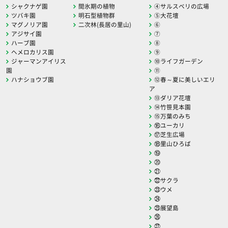
シャクナゲ園
間氷期の植物
④サルスベリの広場
ツバキ園
明石型植物群
⑤大花壇
マグノリア園
二次林(長居の里山)
⑥
アジサイ園
⑦
ハーブ園
⑧
ヘメロカリス園
⑨
ジャーマンアイリス
⑩ライフガーデン
園
⑪
ハナショウブ園
⑫春～夏に美しいエリ
ア
⑬ダリア花壇
⑭竹笹見本園
⑮万葉のみち
⑯ユーカリ
⑰芝生広場
⑱里山ひろば
⑲
⑳
㉑
㉒サクラ
㉓ウメ
㉔
㉕展望島
㉖
㉗