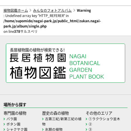
植物図鑑ホーム
みんなのフォトアルバム
Warning
: Undefined array key "HTTP_REFERER" in
/home/supomido/nagai-park.jp/public_html/zukan.nagai-
park.jp/album/single.php
on line
378
サルスベリ
長居植物園の植物が検索できる！
場所から探す
専門園の植物
歴史の森の植物
その他のエリア
バラ園
古第三紀/新第三紀の植
①ラクウショウ並木
ボタン園
物
②
シャクヤク園
氷期の植物
③