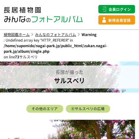
会員ログイン
新規会員登録
植物図鑑ホーム
みんなのフォトアルバム
Warning
: Undefined array key "HTTP_REFERER" in
/home/supomido/nagai-park.jp/public_html/zukan.nagai-
park.jp/album/single.php
on line
73
サルスベリ
長居が撮った
サルスベリ
その他のエリア
④サルスベリの広場