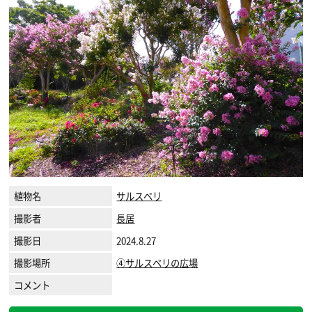
植物名
サルスベリ
撮影者
長居
撮影日
2024.8.27
撮影場所
④サルスベリの広場
コメント