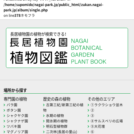
/home/supomido/nagai-park.jp/public_html/zukan.nagai-
park.jp/album/single.php
on line
378
ネモフラ
長居植物園の植物が検索できる！
場所から探す
専門園の植物
歴史の森の植物
その他のエリア
バラ園
古第三紀/新第三紀の植
①ラクウショウ並木
ボタン園
物
②
シャクヤク園
氷期の植物
③
シャクナゲ園
間氷期の植物
④サルスベリの広場
ツバキ園
明石型植物群
⑤大花壇
マグノリア園
二次林(長居の里山)
⑥