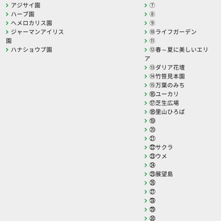
アジサイ園
⑦
ハーブ園
⑧
ヘメロカリス園
⑨
ジャーマンアイリス
⑩ライフガーデン
園
⑪
ハナショウブ園
⑫春～夏に美しいエリ
ア
⑬ダリア花壇
⑭竹笹見本園
⑮万葉のみち
⑯ユーカリ
⑰芝生広場
⑱里山ひろば
⑲
⑳
㉑
㉒サクラ
㉓ウメ
㉔
㉕展望島
㉖
㉗
㉘
㉙
㉚