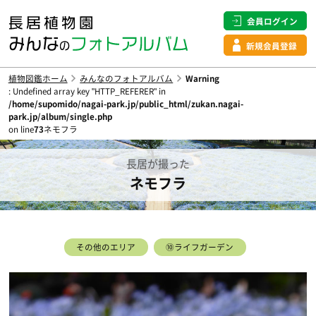
会員ログイン
新規会員登録
植物図鑑ホーム
みんなのフォトアルバム
Warning
: Undefined array key "HTTP_REFERER" in
/home/supomido/nagai-park.jp/public_html/zukan.nagai-
park.jp/album/single.php
on line
73
ネモフラ
長居が撮った
ネモフラ
その他のエリア
⑩ライフガーデン