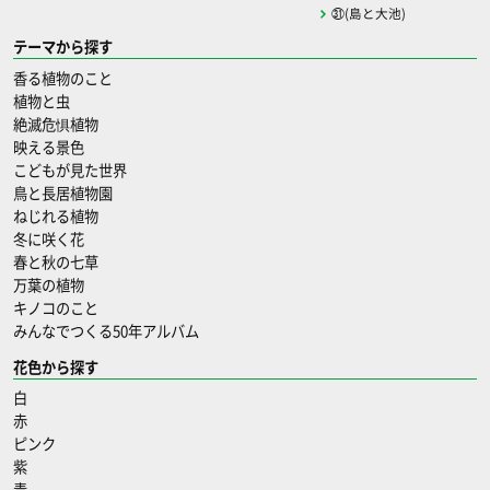
㉛(島と大池)
テーマから探す
香る植物のこと
植物と虫
絶滅危惧植物
映える景色
こどもが見た世界
鳥と長居植物園
ねじれる植物
冬に咲く花
春と秋の七草
万葉の植物
キノコのこと
みんなでつくる50年アルバム
花色から探す
白
赤
ピンク
紫
青