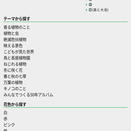
㉚
㉛(島と大池)
テーマから探す
香る植物のこと
植物と虫
絶滅危惧植物
映える景色
こどもが見た世界
鳥と長居植物園
ねじれる植物
冬に咲く花
春と秋の七草
万葉の植物
キノコのこと
みんなでつくる50年アルバム
花色から探す
白
赤
ピンク
紫