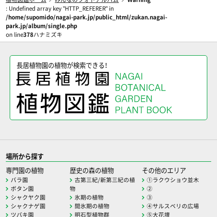
: Undefined array key "HTTP_REFERER" in
/home/supomido/nagai-park.jp/public_html/zukan.nagai-
park.jp/album/single.php
on line
378
ハナミズキ
長居植物園の植物が検索できる！
場所から探す
専門園の植物
歴史の森の植物
その他のエリア
バラ園
古第三紀/新第三紀の植
①ラクウショウ並木
ボタン園
物
②
シャクヤク園
氷期の植物
③
シャクナゲ園
間氷期の植物
④サルスベリの広場
ツバキ園
明石型植物群
⑤大花壇