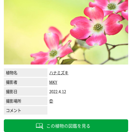
植物名
ハナミズキ
撮影者
MKY
撮影日
2022.4.12
撮影場所
㉗
コメント
この植物の図鑑を見る