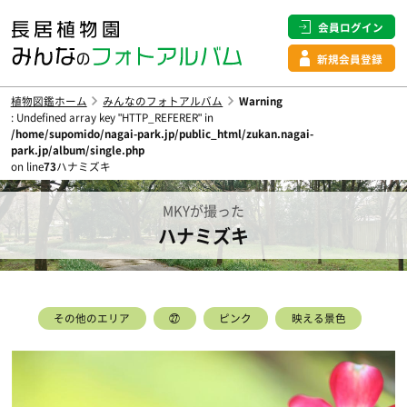
会員ログイン
新規会員登録
植物図鑑ホーム
みんなのフォトアルバム
Warning
: Undefined array key "HTTP_REFERER" in
/home/supomido/nagai-park.jp/public_html/zukan.nagai-
park.jp/album/single.php
on line
73
ハナミズキ
MKYが撮った
ハナミズキ
その他のエリア
㉗
ピンク
映える景色