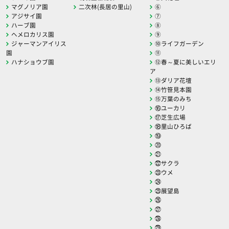
マグノリア園
二次林(長居の里山)
⑥
アジサイ園
⑦
ハーブ園
⑧
ヘメロカリス園
⑨
ジャーマンアイリス
⑩ライフガーデン
園
⑪
ハナショウブ園
⑫春～夏に美しいエリ
ア
⑬ダリア花壇
⑭竹笹見本園
⑮万葉のみち
⑯ユーカリ
⑰芝生広場
⑱里山ひろば
⑲
⑳
㉑
㉒サクラ
㉓ウメ
㉔
㉕展望島
㉖
㉗
㉘
㉙