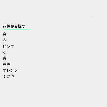
花色から探す
白
赤
ピンク
紫
青
黄色
オレンジ
その他