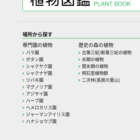
場所から探す
専門園の植物
歴史の森の植物
バラ園
古第三紀/新第三紀の植物
ボタン園
氷期の植物
シャクヤク園
間氷期の植物
シャクナゲ園
明石型植物群
ツバキ園
二次林(長居の里山)
マグノリア園
アジサイ園
ハーブ園
ヘメロカリス園
ジャーマンアイリス園
ハナショウブ園