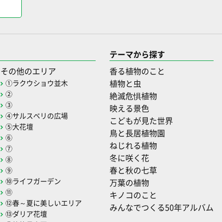
テーマから探す
その他のエリア
香る植物のこと
植物と虫
①ラクウショウ並木
②
絶滅危惧植物
③
映える景色
④サルスベリの広場
こどもが見た世界
⑤大花壇
鳥と長居植物園
⑥
ねじれる植物
⑦
冬に咲く花
⑧
春と秋の七草
⑨
⑩ライフガーデン
万葉の植物
⑪
キノコのこと
⑫春～夏に美しいエリア
みんなでつくる50年アルバム
⑬ダリア花壇