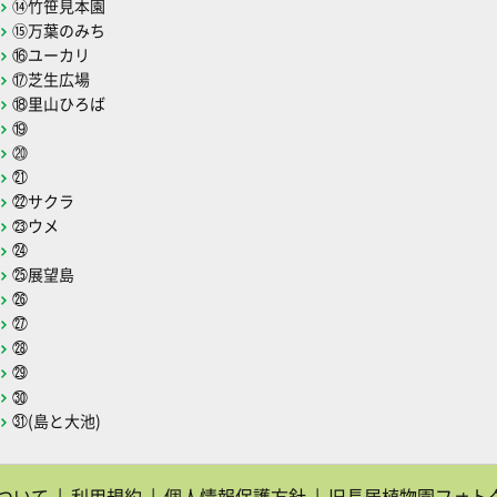
⑭竹笹見本園
⑮万葉のみち
⑯ユーカリ
⑰芝生広場
⑱里山ひろば
⑲
⑳
㉑
㉒サクラ
㉓ウメ
㉔
㉕展望島
㉖
㉗
㉘
㉙
㉚
㉛(島と大池)
ついて
利用規約
個人情報保護方針
旧長居植物園フォトク