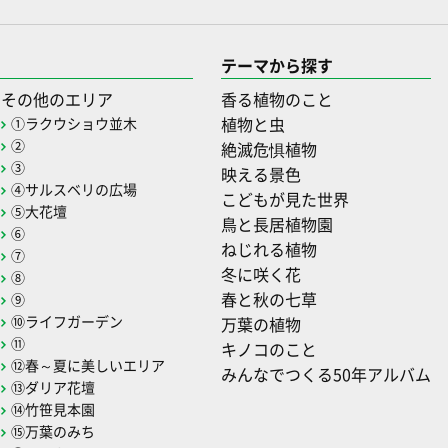
テーマから探す
その他のエリア
香る植物のこと
植物と虫
①ラクウショウ並木
②
絶滅危惧植物
③
映える景色
④サルスベリの広場
こどもが見た世界
⑤大花壇
鳥と長居植物園
⑥
ねじれる植物
⑦
冬に咲く花
⑧
春と秋の七草
⑨
⑩ライフガーデン
万葉の植物
⑪
キノコのこと
⑫春～夏に美しいエリア
みんなでつくる50年アルバム
⑬ダリア花壇
⑭竹笹見本園
⑮万葉のみち