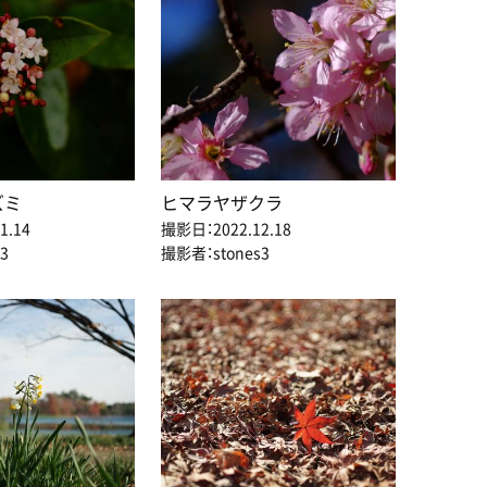
ズミ
ヒマラヤザクラ
1.14
撮影日：2022.12.18
3
撮影者：stones3