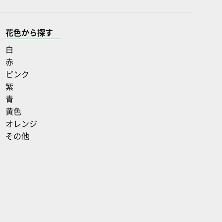
花色から探す
白
赤
ピンク
紫
青
黄色
オレンジ
その他