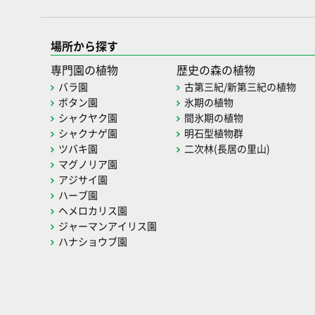
場所から探す
専門園の植物
歴史の森の植物
バラ園
古第三紀/新第三紀の植物
ボタン園
氷期の植物
シャクヤク園
間氷期の植物
シャクナゲ園
明石型植物群
ツバキ園
二次林(長居の里山)
マグノリア園
アジサイ園
ハーブ園
ヘメロカリス園
ジャーマンアイリス園
ハナショウブ園