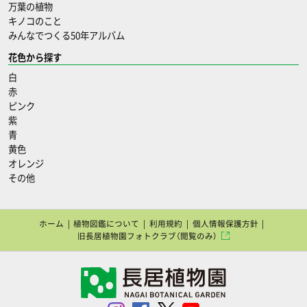
万葉の植物
キノコのこと
みんなでつくる50年アルバム
花色から探す
白
赤
ピンク
紫
青
黄色
オレンジ
その他
ホーム
植物図鑑について
利用規約
個人情報保護方針
旧長居植物園フォトクラブ（閲覧のみ）