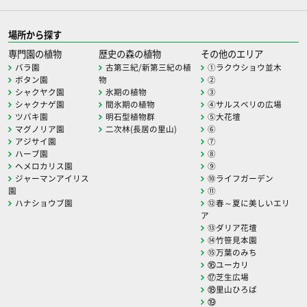
場所から探す
専門園の植物
歴史の森の植物
その他のエリア
バラ園
古第三紀/新第三紀の植
①ラクウショウ並木
ボタン園
物
②
シャクヤク園
氷期の植物
③
シャクナゲ園
間氷期の植物
④サルスベリの広場
ツバキ園
明石型植物群
⑤大花壇
マグノリア園
二次林(長居の里山)
⑥
アジサイ園
⑦
ハーブ園
⑧
ヘメロカリス園
⑨
ジャーマンアイリス
⑩ライフガーデン
園
⑪
ハナショウブ園
⑫春～夏に美しいエリ
ア
⑬ダリア花壇
⑭竹笹見本園
⑮万葉のみち
⑯ユーカリ
⑰芝生広場
⑱里山ひろば
⑲