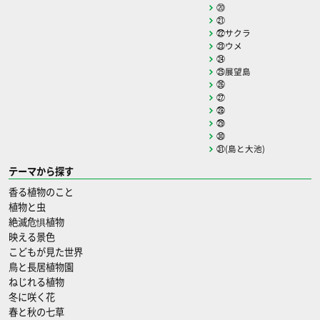
⑳
㉑
㉒サクラ
㉓ウメ
㉔
㉕展望島
㉖
㉗
㉘
㉙
㉚
㉛(島と大池)
テーマから探す
香る植物のこと
植物と虫
絶滅危惧植物
映える景色
こどもが見た世界
鳥と長居植物園
ねじれる植物
冬に咲く花
春と秋の七草