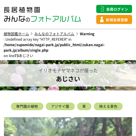
会員ログイン
新規会員登録
植物図鑑ホーム
みんなのフォトアルバム
Warning
: Undefined array key "HTTP_REFERER" in
/home/supomido/nagai-park.jp/public_html/zukan.nagai-
park.jp/album/single.php
on line
73
あじさい
イリオモテヤマネコが撮った
あじさい
専門園の植物
アジサイ園
青
映える景色