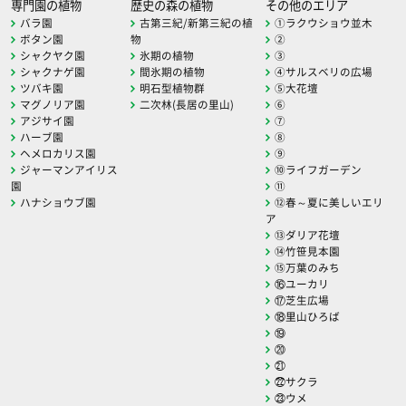
専門園の植物
歴史の森の植物
その他のエリア
バラ園
古第三紀/新第三紀の植
①ラクウショウ並木
ボタン園
物
②
シャクヤク園
氷期の植物
③
シャクナゲ園
間氷期の植物
④サルスベリの広場
ツバキ園
明石型植物群
⑤大花壇
マグノリア園
二次林(長居の里山)
⑥
アジサイ園
⑦
ハーブ園
⑧
ヘメロカリス園
⑨
ジャーマンアイリス
⑩ライフガーデン
園
⑪
ハナショウブ園
⑫春～夏に美しいエリ
ア
⑬ダリア花壇
⑭竹笹見本園
⑮万葉のみち
⑯ユーカリ
⑰芝生広場
⑱里山ひろば
⑲
⑳
㉑
㉒サクラ
㉓ウメ