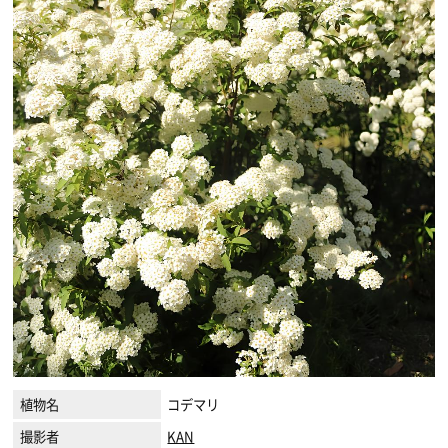
植物名
コデマリ
撮影者
KAN