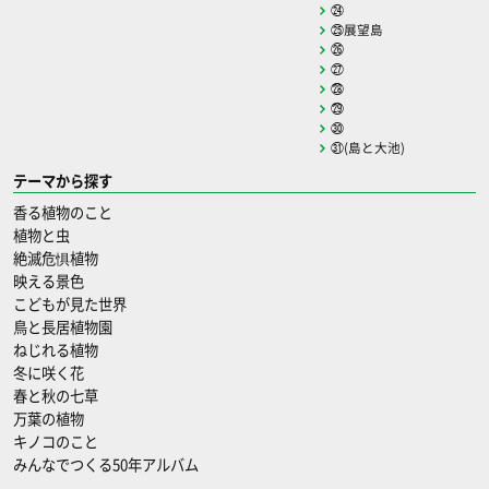
㉔
㉕展望島
㉖
㉗
㉘
㉙
㉚
㉛(島と大池)
テーマから探す
香る植物のこと
植物と虫
絶滅危惧植物
映える景色
こどもが見た世界
鳥と長居植物園
ねじれる植物
冬に咲く花
春と秋の七草
万葉の植物
キノコのこと
みんなでつくる50年アルバム