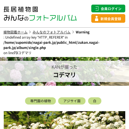
会員ログイン
新規会員登録
植物図鑑ホーム
みんなのフォトアルバム
Warning
: Undefined array key "HTTP_REFERER" in
/home/supomido/nagai-park.jp/public_html/zukan.nagai-
park.jp/album/single.php
on line
73
コデマリ
KANが撮った
コデマリ
専門園の植物
アジサイ園
白