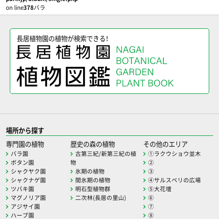
on line
378
バラ
長居植物園の植物が検索できる！
場所から探す
専門園の植物
歴史の森の植物
その他のエリア
バラ園
古第三紀/新第三紀の植
①ラクウショウ並木
ボタン園
物
②
シャクヤク園
氷期の植物
③
シャクナゲ園
間氷期の植物
④サルスベリの広場
ツバキ園
明石型植物群
⑤大花壇
マグノリア園
二次林(長居の里山)
⑥
アジサイ園
⑦
ハーブ園
⑧