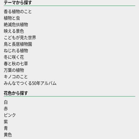
テーマから探す
香る植物のこと
植物と虫
絶滅危惧植物
映える景色
こどもが見た世界
鳥と長居植物園
ねじれる植物
冬に咲く花
春と秋の七草
万葉の植物
キノコのこと
みんなでつくる50年アルバム
花色から探す
白
赤
ピンク
紫
青
黄色