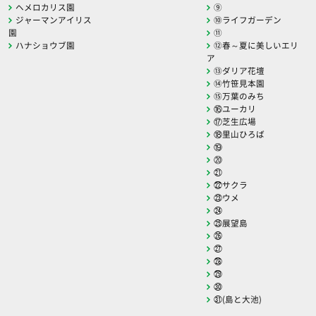
ヘメロカリス園
⑨
ジャーマンアイリス
⑩ライフガーデン
園
⑪
ハナショウブ園
⑫春～夏に美しいエリ
ア
⑬ダリア花壇
⑭竹笹見本園
⑮万葉のみち
⑯ユーカリ
⑰芝生広場
⑱里山ひろば
⑲
⑳
㉑
㉒サクラ
㉓ウメ
㉔
㉕展望島
㉖
㉗
㉘
㉙
㉚
㉛(島と大池)