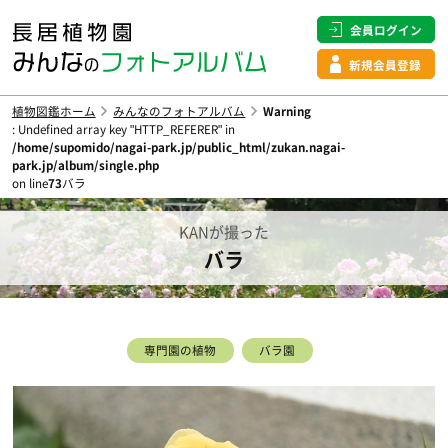
会員ログイン
新規会員登録
植物図鑑ホーム
みんなのフォトアルバム
Warning
: Undefined array key "HTTP_REFERER" in
/home/supomido/nagai-park.jp/public_html/zukan.nagai-
park.jp/album/single.php
on line
73
バラ
KANが撮った
バラ
専門園の植物
バラ園