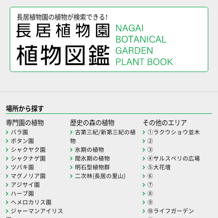
長居植物園の植物が検索できる！
場所から探す
専門園の植物
歴史の森の植物
その他のエリア
バラ園
古第三紀/新第三紀の植
①ラクウショウ並木
ボタン園
物
②
シャクヤク園
氷期の植物
③
シャクナゲ園
間氷期の植物
④サルスベリの広場
ツバキ園
明石型植物群
⑤大花壇
マグノリア園
二次林(長居の里山)
⑥
アジサイ園
⑦
ハーブ園
⑧
ヘメロカリス園
⑨
ジャーマンアイリス
⑩ライフガーデン