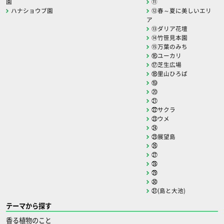
園
⑪
ハナショウブ園
⑫春～夏に美しいエリ
ア
⑬ダリア花壇
⑭竹笹見本園
⑮万葉のみち
⑯ユーカリ
⑰芝生広場
⑱里山ひろば
⑲
⑳
㉑
㉒サクラ
㉓ウメ
㉔
㉕展望島
㉖
㉗
㉘
㉙
㉚
㉛(島と大池)
テーマから探す
香る植物のこと