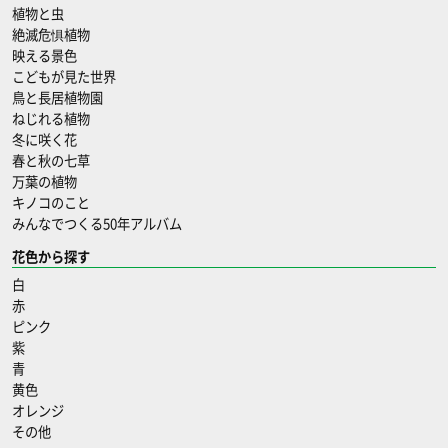
植物と虫
絶滅危惧植物
映える景色
こどもが見た世界
鳥と長居植物園
ねじれる植物
冬に咲く花
春と秋の七草
万葉の植物
キノコのこと
みんなでつくる50年アルバム
花色から探す
白
赤
ピンク
紫
青
黄色
オレンジ
その他