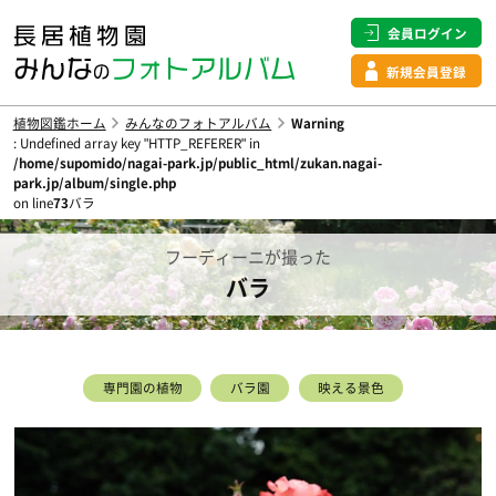
会員ログイン
新規会員登録
植物図鑑ホーム
みんなのフォトアルバム
Warning
: Undefined array key "HTTP_REFERER" in
/home/supomido/nagai-park.jp/public_html/zukan.nagai-
park.jp/album/single.php
on line
73
バラ
フーディーニが撮った
バラ
専門園の植物
バラ園
映える景色