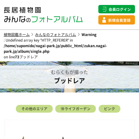
会員ログイン
新規会員登録
植物図鑑ホーム
みんなのフォトアルバム
Warning
: Undefined array key "HTTP_REFERER" in
/home/supomido/nagai-park.jp/public_html/zukan.nagai-
park.jp/album/single.php
on line
73
ブッドレア
むらくもが撮った
ブッドレア
その他のエリア
⑩ライフガーデン
ピンク