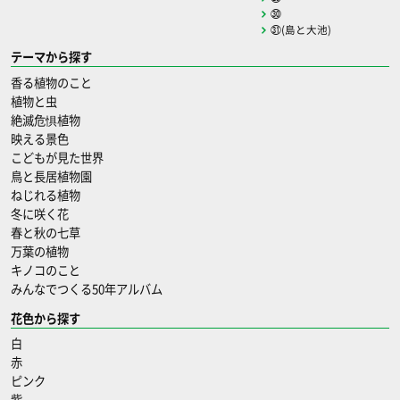
㉚
㉛(島と大池)
テーマから探す
香る植物のこと
植物と虫
絶滅危惧植物
映える景色
こどもが見た世界
鳥と長居植物園
ねじれる植物
冬に咲く花
春と秋の七草
万葉の植物
キノコのこと
みんなでつくる50年アルバム
花色から探す
白
赤
ピンク
紫