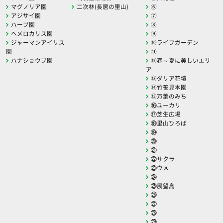
マグノリア園
二次林(長居の里山)
⑥
アジサイ園
⑦
ハーブ園
⑧
ヘメロカリス園
⑨
ジャーマンアイリス
⑩ライフガーデン
園
⑪
ハナショウブ園
⑫春～夏に美しいエリ
ア
⑬ダリア花壇
⑭竹笹見本園
⑮万葉のみち
⑯ユーカリ
⑰芝生広場
⑱里山ひろば
⑲
⑳
㉑
㉒サクラ
㉓ウメ
㉔
㉕展望島
㉖
㉗
㉘
㉙