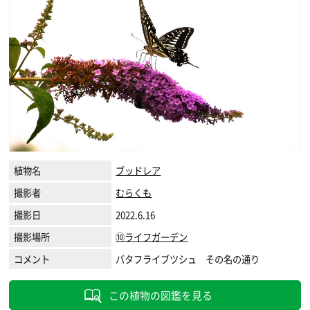
植物名
ブッドレア
撮影者
むらくも
撮影日
2022.6.16
撮影場所
⑩ライフガーデン
コメント
バタフライブツシュ その名の通り
この植物の図鑑を見る