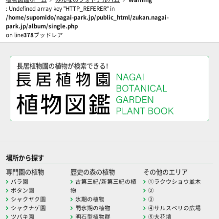
: Undefined array key "HTTP_REFERER" in
/home/supomido/nagai-park.jp/public_html/zukan.nagai-
park.jp/album/single.php
on line
378
ブッドレア
長居植物園の植物が検索できる！
場所から探す
専門園の植物
歴史の森の植物
その他のエリア
バラ園
古第三紀/新第三紀の植
①ラクウショウ並木
ボタン園
物
②
シャクヤク園
氷期の植物
③
シャクナゲ園
間氷期の植物
④サルスベリの広場
ツバキ園
明石型植物群
⑤大花壇