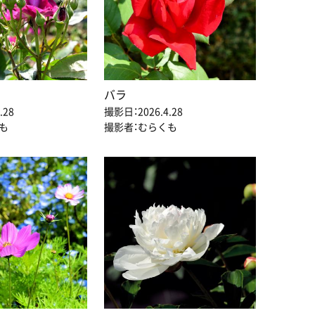
バラ
.28
撮影日：2026.4.28
も
撮影者：むらくも