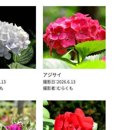
アジサイ
.13
撮影日：2026.6.13
も
撮影者：むらくも