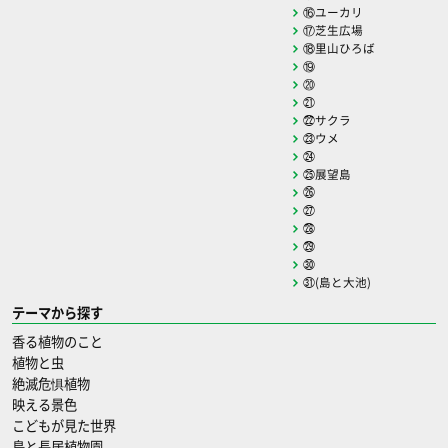
⑯ユーカリ
⑰芝生広場
⑱里山ひろば
⑲
⑳
㉑
㉒サクラ
㉓ウメ
㉔
㉕展望島
㉖
㉗
㉘
㉙
㉚
㉛(島と大池)
テーマから探す
香る植物のこと
植物と虫
絶滅危惧植物
映える景色
こどもが見た世界
鳥と長居植物園