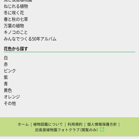
ねじれる植物
冬に咲く花
春と秋の七草
万葉の植物
キノコのこと
みんなでつくる50年アルバム
花色から探す
白
赤
ピンク
紫
青
黄色
オレンジ
その他
ホーム
植物図鑑について
利用規約
個人情報保護方針
旧長居植物園フォトクラブ（閲覧のみ）