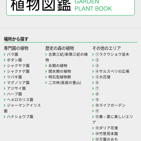
場所から探す
専門園の植物
歴史の森の植物
その他のエリア
バラ園
古第三紀/新第三紀の植
①ラクウショウ並木
ボタン園
物
②
シャクヤク園
氷期の植物
③
シャクナゲ園
間氷期の植物
④サルスベリの広場
ツバキ園
明石型植物群
⑤大花壇
マグノリア園
二次林(長居の里山)
⑥
アジサイ園
⑦
ハーブ園
⑧
ヘメロカリス園
⑨
ジャーマンアイリス
⑩ライフガーデン
園
⑪
ハナショウブ園
⑫春～夏に美しいエリ
ア
⑬ダリア花壇
⑭竹笹見本園
⑮万葉のみち