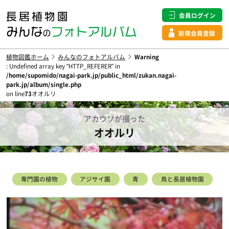
会員ログイン
新規会員登録
植物図鑑ホーム
みんなのフォトアルバム
Warning
: Undefined array key "HTTP_REFERER" in
/home/supomido/nagai-park.jp/public_html/zukan.nagai-
park.jp/album/single.php
on line
73
オオルリ
アカウソが撮った
オオルリ
専門園の植物
アジサイ園
青
鳥と長居植物園