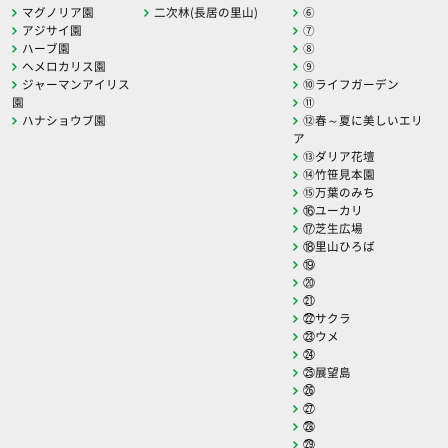
マグノリア園
二次林(長居の里山)
⑥
アジサイ園
⑦
ハーブ園
⑧
ヘメロカリス園
⑨
ジャーマンアイリス
⑩ライフガーデン
園
⑪
ハナショウブ園
⑫春～夏に美しいエリ
ア
⑬ダリア花壇
⑭竹笹見本園
⑮万葉のみち
⑯ユーカリ
⑰芝生広場
⑱里山ひろば
⑲
⑳
㉑
㉒サクラ
㉓ウメ
㉔
㉕展望島
㉖
㉗
㉘
㉙