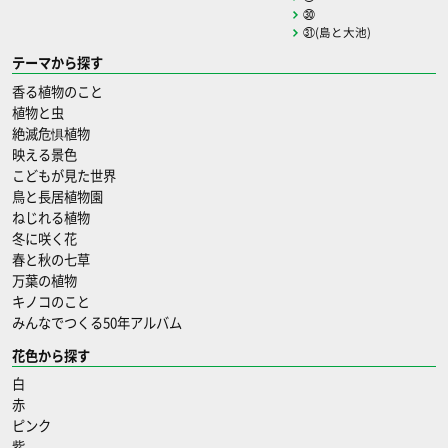
㉚
㉛(島と大池)
テーマから探す
香る植物のこと
植物と虫
絶滅危惧植物
映える景色
こどもが見た世界
鳥と長居植物園
ねじれる植物
冬に咲く花
春と秋の七草
万葉の植物
キノコのこと
みんなでつくる50年アルバム
花色から探す
白
赤
ピンク
紫