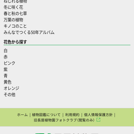
ねじれる植物
冬に咲く花
春と秋の七草
万葉の植物
キノコのこと
みんなでつくる50年アルバム
花色から探す
白
赤
ピンク
紫
青
黄色
オレンジ
その他
ホーム
植物図鑑について
利用規約
個人情報保護方針
旧長居植物園フォトクラブ（閲覧のみ）