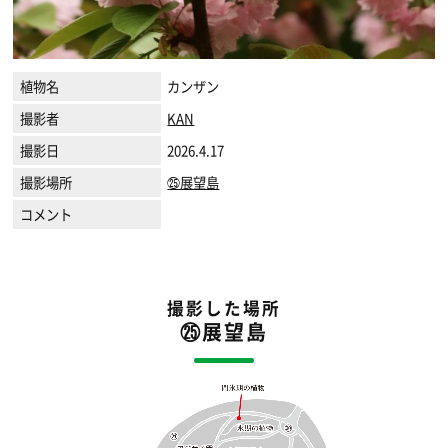
植物名
カンザン
撮影者
KAN
撮影日
2026.4.17
撮影場所
㉕展望島
コメント
撮影した場所
㉕展望島