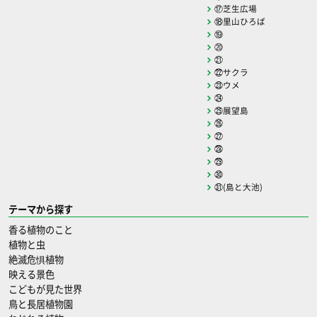
⑰芝生広場
⑱里山ひろば
⑲
⑳
㉑
㉒サクラ
㉓ウメ
㉔
㉕展望島
㉖
㉗
㉘
㉙
㉚
㉛(島と大池)
テーマから探す
香る植物のこと
植物と虫
絶滅危惧植物
映える景色
こどもが見た世界
鳥と長居植物園