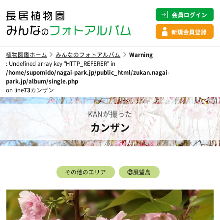
会員ログイン
新規会員登録
植物図鑑ホーム
みんなのフォトアルバム
Warning
: Undefined array key "HTTP_REFERER" in
/home/supomido/nagai-park.jp/public_html/zukan.nagai-
park.jp/album/single.php
on line
73
カンザン
KANが撮った
カンザン
その他のエリア
㉕展望島