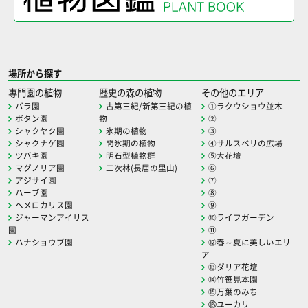
場所から探す
専門園の植物
歴史の森の植物
その他のエリア
バラ園
古第三紀/新第三紀の植
①ラクウショウ並木
ボタン園
物
②
シャクヤク園
氷期の植物
③
シャクナゲ園
間氷期の植物
④サルスベリの広場
ツバキ園
明石型植物群
⑤大花壇
マグノリア園
二次林(長居の里山)
⑥
アジサイ園
⑦
ハーブ園
⑧
ヘメロカリス園
⑨
ジャーマンアイリス
⑩ライフガーデン
園
⑪
ハナショウブ園
⑫春～夏に美しいエリ
ア
⑬ダリア花壇
⑭竹笹見本園
⑮万葉のみち
⑯ユーカリ