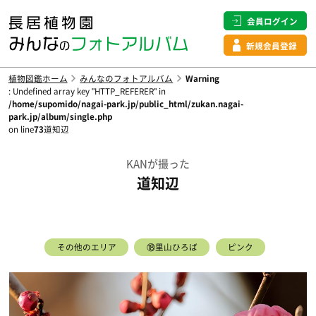
会員ログイン
新規会員登録
植物図鑑ホーム
みんなのフォトアルバム
Warning
: Undefined array key "HTTP_REFERER" in
/home/supomido/nagai-park.jp/public_html/zukan.nagai-
park.jp/album/single.php
on line
73
道知辺
KANが撮った
道知辺
その他のエリア
⑱里山ひろば
ピンク