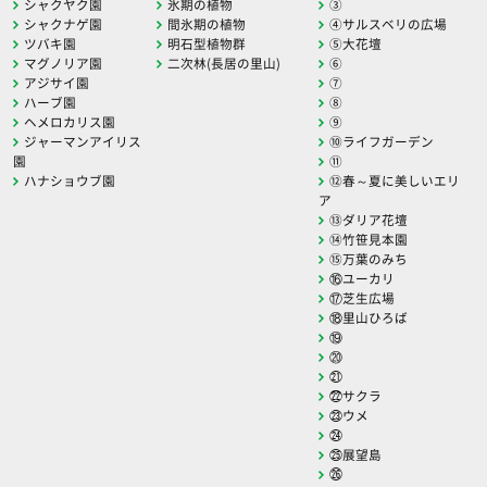
シャクヤク園
氷期の植物
③
シャクナゲ園
間氷期の植物
④サルスベリの広場
ツバキ園
明石型植物群
⑤大花壇
マグノリア園
二次林(長居の里山)
⑥
アジサイ園
⑦
ハーブ園
⑧
ヘメロカリス園
⑨
ジャーマンアイリス
⑩ライフガーデン
園
⑪
ハナショウブ園
⑫春～夏に美しいエリ
ア
⑬ダリア花壇
⑭竹笹見本園
⑮万葉のみち
⑯ユーカリ
⑰芝生広場
⑱里山ひろば
⑲
⑳
㉑
㉒サクラ
㉓ウメ
㉔
㉕展望島
㉖