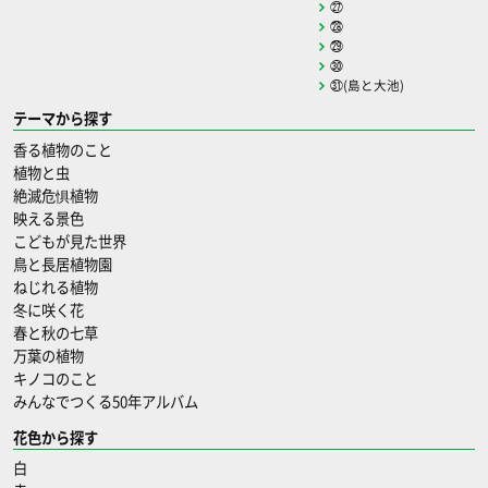
㉗
㉘
㉙
㉚
㉛(島と大池)
テーマから探す
香る植物のこと
植物と虫
絶滅危惧植物
映える景色
こどもが見た世界
鳥と長居植物園
ねじれる植物
冬に咲く花
春と秋の七草
万葉の植物
キノコのこと
みんなでつくる50年アルバム
花色から探す
白