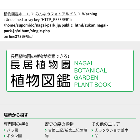
植物図鑑ホーム
みんなのフォトアルバム
Warning
: Undefined array key "HTTP_REFERER" in
/home/supomido/nagai-park.jp/public_html/zukan.nagai-
park.jp/album/single.php
on line
378
道知辺
長居植物園の植物が検索できる！
場所から探す
専門園の植物
歴史の森の植物
その他のエリア
バラ園
古第三紀/新第三紀の植
①ラクウショウ並木
ボタン園
物
②