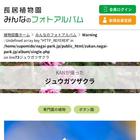
会員ログイン
新規会員登録
植物図鑑ホーム
みんなのフォトアルバム
Warning
: Undefined array key "HTTP_REFERER" in
/home/supomido/nagai-park.jp/public_html/zukan.nagai-
park.jp/album/single.php
on line
73
ジュウガツザクラ
KANが撮った
ジュウガツザクラ
専門園の植物
ボタン園