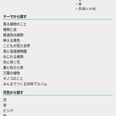
㉚
㉛(島と大池)
テーマから探す
香る植物のこと
植物と虫
絶滅危惧植物
映える景色
こどもが見た世界
鳥と長居植物園
ねじれる植物
冬に咲く花
春と秋の七草
万葉の植物
キノコのこと
みんなでつくる50年アルバム
花色から探す
白
赤
ピンク
紫