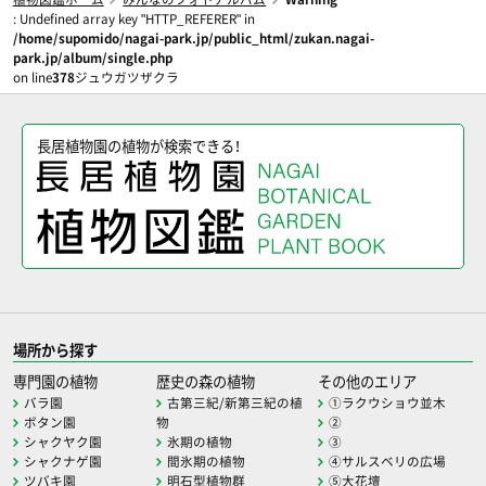
: Undefined array key "HTTP_REFERER" in
/home/supomido/nagai-park.jp/public_html/zukan.nagai-
park.jp/album/single.php
on line
378
ジュウガツザクラ
長居植物園の植物が検索できる！
場所から探す
専門園の植物
歴史の森の植物
その他のエリア
バラ園
古第三紀/新第三紀の植
①ラクウショウ並木
ボタン園
物
②
シャクヤク園
氷期の植物
③
シャクナゲ園
間氷期の植物
④サルスベリの広場
ツバキ園
明石型植物群
⑤大花壇