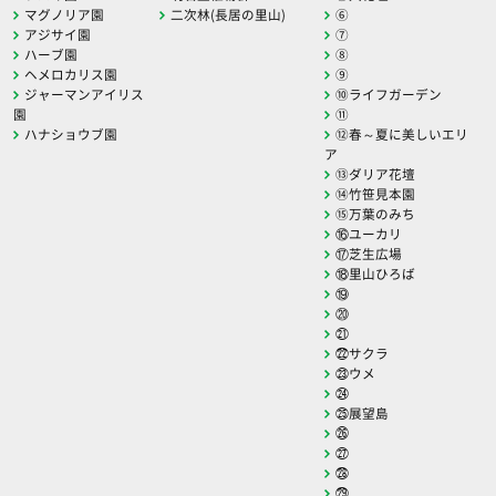
マグノリア園
二次林(長居の里山)
⑥
アジサイ園
⑦
ハーブ園
⑧
ヘメロカリス園
⑨
ジャーマンアイリス
⑩ライフガーデン
園
⑪
ハナショウブ園
⑫春～夏に美しいエリ
ア
⑬ダリア花壇
⑭竹笹見本園
⑮万葉のみち
⑯ユーカリ
⑰芝生広場
⑱里山ひろば
⑲
⑳
㉑
㉒サクラ
㉓ウメ
㉔
㉕展望島
㉖
㉗
㉘
㉙