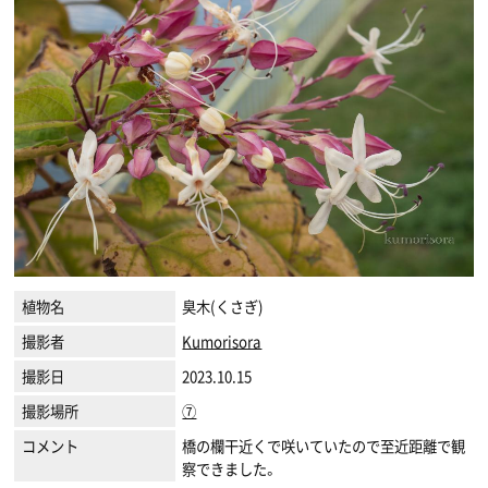
植物名
臭木(くさぎ)
撮影者
Kumorisora
撮影日
2023.10.15
撮影場所
⑦
コメント
橋の欄干近くで咲いていたので至近距離で観
察できました。