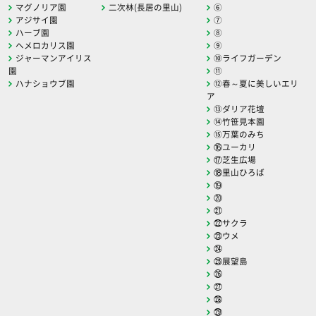
マグノリア園
二次林(長居の里山)
⑥
アジサイ園
⑦
ハーブ園
⑧
ヘメロカリス園
⑨
ジャーマンアイリス
⑩ライフガーデン
園
⑪
ハナショウブ園
⑫春～夏に美しいエリ
ア
⑬ダリア花壇
⑭竹笹見本園
⑮万葉のみち
⑯ユーカリ
⑰芝生広場
⑱里山ひろば
⑲
⑳
㉑
㉒サクラ
㉓ウメ
㉔
㉕展望島
㉖
㉗
㉘
㉙