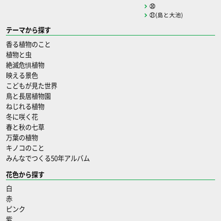
㉚
㉛(島と大池)
テーマから探す
香る植物のこと
植物と虫
絶滅危惧植物
映える景色
こどもが見た世界
鳥と長居植物園
ねじれる植物
冬に咲く花
春と秋の七草
万葉の植物
キノコのこと
みんなでつくる50年アルバム
花色から探す
白
赤
ピンク
紫