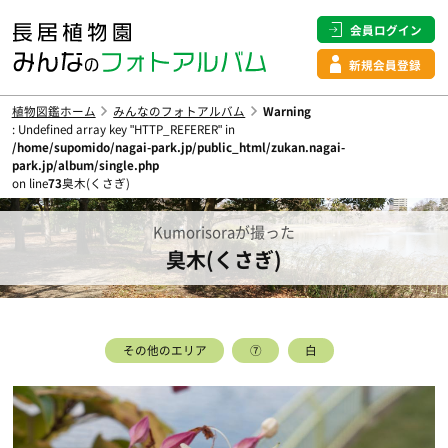
会員ログイン
新規会員登録
植物図鑑ホーム
みんなのフォトアルバム
Warning
: Undefined array key "HTTP_REFERER" in
/home/supomido/nagai-park.jp/public_html/zukan.nagai-
park.jp/album/single.php
on line
73
臭木(くさぎ)
Kumorisoraが撮った
臭木(くさぎ)
その他のエリア
⑦
白