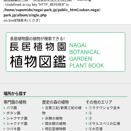
: Undefined array key "HTTP_REFERER" in
/home/supomido/nagai-park.jp/public_html/zukan.nagai-
park.jp/album/single.php
on line
378
臭木(くさぎ)
長居植物園の植物が検索できる！
場所から探す
専門園の植物
歴史の森の植物
その他のエリア
バラ園
古第三紀/新第三紀の植
①ラクウショウ並木
ボタン園
物
②
シャクヤク園
氷期の植物
③
シャクナゲ園
間氷期の植物
④サルスベリの広場
ツバキ園
明石型植物群
⑤大花壇