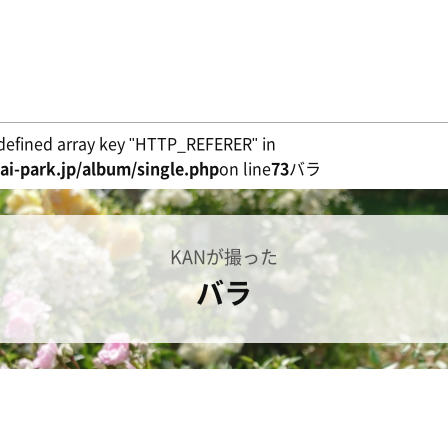
defined array key "HTTP_REFERER" in
i-park.jp/album/single.php
on line
73
バラ
KANが撮った
バラ