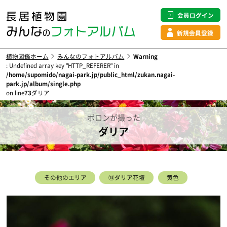
会員ログイン
新規会員登録
植物図鑑ホーム
みんなのフォトアルバム
Warning
: Undefined array key "HTTP_REFERER" in
/home/supomido/nagai-park.jp/public_html/zukan.nagai-
park.jp/album/single.php
on line
73
ダリア
ポロンが撮った
ダリア
その他のエリア
⑬ダリア花壇
黄色