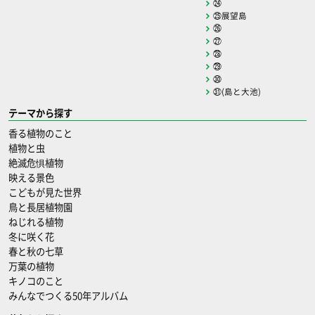
㉔
㉕展望島
㉖
㉗
㉘
㉙
㉚
㉛(島と大池)
テーマから探す
香る植物のこと
植物と虫
絶滅危惧植物
映える景色
こどもが見た世界
鳥と長居植物園
ねじれる植物
冬に咲く花
春と秋の七草
万葉の植物
キノコのこと
みんなでつくる50年アルバム