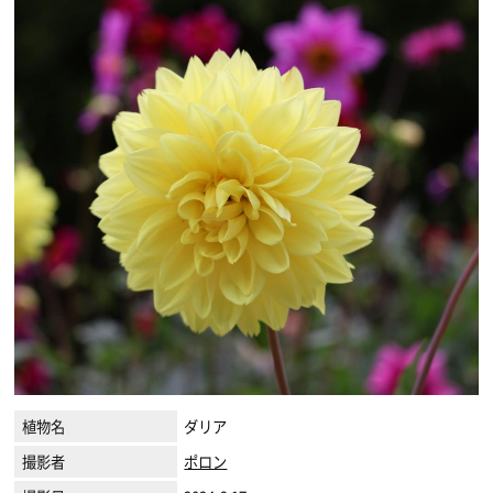
植物名
ダリア
撮影者
ポロン