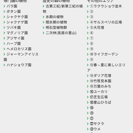
専門園の植物
歴史の森の植物
その他のエリア
バラ園
古第三紀/新第三紀の植
①ラクウショウ並木
ボタン園
物
②
シャクヤク園
氷期の植物
③
シャクナゲ園
間氷期の植物
④サルスベリの広場
ツバキ園
明石型植物群
⑤大花壇
マグノリア園
二次林(長居の里山)
⑥
アジサイ園
⑦
ハーブ園
⑧
ヘメロカリス園
⑨
ジャーマンアイリス
⑩ライフガーデン
園
⑪
ハナショウブ園
⑫春～夏に美しいエリ
ア
⑬ダリア花壇
⑭竹笹見本園
⑮万葉のみち
⑯ユーカリ
⑰芝生広場
⑱里山ひろば
⑲
⑳
㉑
㉒サクラ
㉓ウメ