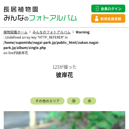
会員ログイン
新規会員登録
植物図鑑ホーム
みんなのフォトアルバム
Warning
: Undefined array key "HTTP_REFERER" in
/home/supomido/nagai-park.jp/public_html/zukan.nagai-
park.jp/album/single.php
on line
73
彼岸花
123が撮った
彼岸花
その他のエリア
㉔
赤