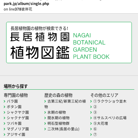
park.jp/album/single.php
on line
378
彼岸花
長居植物園の植物が検索できる！
場所から探す
専門園の植物
歴史の森の植物
その他のエリア
バラ園
古第三紀/新第三紀の植
①ラクウショウ並木
ボタン園
物
②
シャクヤク園
氷期の植物
③
シャクナゲ園
間氷期の植物
④サルスベリの広場
ツバキ園
明石型植物群
⑤大花壇
マグノリア園
二次林(長居の里山)
⑥
アジサイ園
⑦