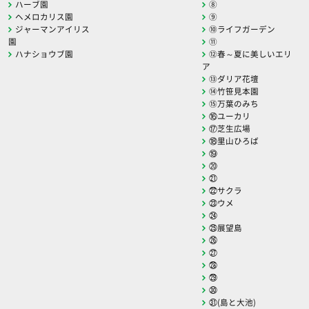
ハーブ園
⑧
ヘメロカリス園
⑨
ジャーマンアイリス
⑩ライフガーデン
園
⑪
ハナショウブ園
⑫春～夏に美しいエリ
ア
⑬ダリア花壇
⑭竹笹見本園
⑮万葉のみち
⑯ユーカリ
⑰芝生広場
⑱里山ひろば
⑲
⑳
㉑
㉒サクラ
㉓ウメ
㉔
㉕展望島
㉖
㉗
㉘
㉙
㉚
㉛(島と大池)