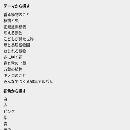
テーマから探す
香る植物のこと
植物と虫
絶滅危惧植物
映える景色
こどもが見た世界
鳥と長居植物園
ねじれる植物
冬に咲く花
春と秋の七草
万葉の植物
キノコのこと
みんなでつくる50年アルバム
花色から探す
白
赤
ピンク
紫
青
黄色