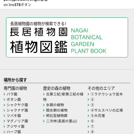
on line
378
ボタン
長居植物園の植物が検索できる！
場所から探す
専門園の植物
歴史の森の植物
その他のエリア
バラ園
古第三紀/新第三紀の植
①ラクウショウ並木
ボタン園
物
②
シャクヤク園
氷期の植物
③
シャクナゲ園
間氷期の植物
④サルスベリの広場
ツバキ園
明石型植物群
⑤大花壇
マグノリア園
二次林(長居の里山)
⑥
アジサイ園
⑦
ハーブ園
⑧