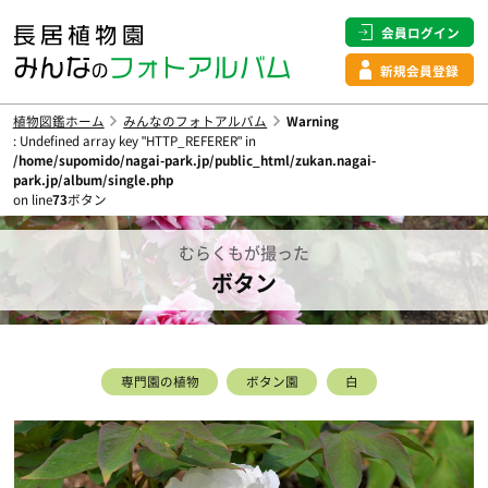
会員ログイン
新規会員登録
植物図鑑ホーム
みんなのフォトアルバム
Warning
: Undefined array key "HTTP_REFERER" in
/home/supomido/nagai-park.jp/public_html/zukan.nagai-
park.jp/album/single.php
on line
73
ボタン
むらくもが撮った
ボタン
専門園の植物
ボタン園
白