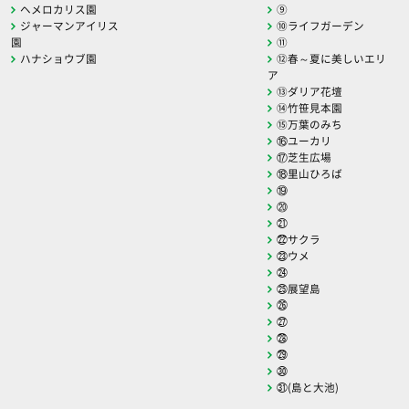
ヘメロカリス園
⑨
ジャーマンアイリス
⑩ライフガーデン
園
⑪
ハナショウブ園
⑫春～夏に美しいエリ
ア
⑬ダリア花壇
⑭竹笹見本園
⑮万葉のみち
⑯ユーカリ
⑰芝生広場
⑱里山ひろば
⑲
⑳
㉑
㉒サクラ
㉓ウメ
㉔
㉕展望島
㉖
㉗
㉘
㉙
㉚
㉛(島と大池)