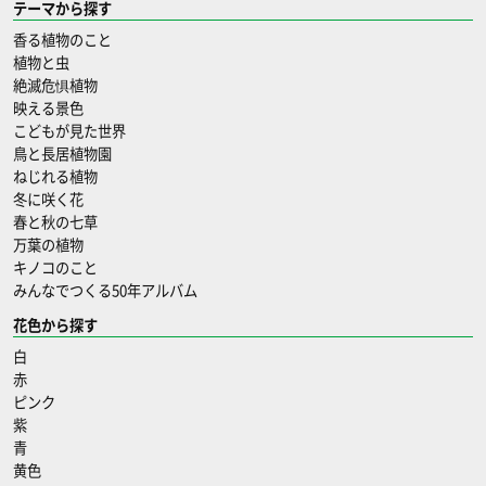
テーマから探す
香る植物のこと
植物と虫
絶滅危惧植物
映える景色
こどもが見た世界
鳥と長居植物園
ねじれる植物
冬に咲く花
春と秋の七草
万葉の植物
キノコのこと
みんなでつくる50年アルバム
花色から探す
白
赤
ピンク
紫
青
黄色