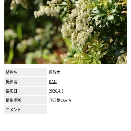
植物名
馬酔木
撮影者
KAN
撮影日
2026.4.5
撮影場所
⑮万葉のみち
コメント