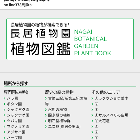
on line
378
馬酔木
長居植物園の植物が検索できる！
場所から探す
専門園の植物
歴史の森の植物
その他のエリア
バラ園
古第三紀/新第三紀の植
①ラクウショウ並木
ボタン園
物
②
シャクヤク園
氷期の植物
③
シャクナゲ園
間氷期の植物
④サルスベリの広場
ツバキ園
明石型植物群
⑤大花壇
マグノリア園
二次林(長居の里山)
⑥
アジサイ園
⑦
ハーブ園
⑧