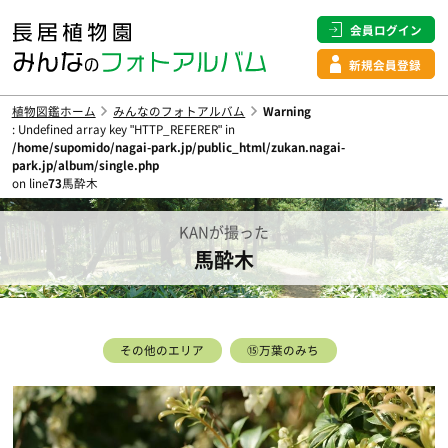
会員ログイン
新規会員登録
植物図鑑ホーム
みんなのフォトアルバム
Warning
: Undefined array key "HTTP_REFERER" in
/home/supomido/nagai-park.jp/public_html/zukan.nagai-
park.jp/album/single.php
on line
73
馬酔木
KANが撮った
馬酔木
その他のエリア
⑮万葉のみち