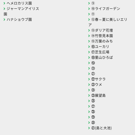
ヘメロカリス園
⑨
ジャーマンアイリス
⑩ライフガーデン
園
⑪
ハナショウブ園
⑫春～夏に美しいエリ
ア
⑬ダリア花壇
⑭竹笹見本園
⑮万葉のみち
⑯ユーカリ
⑰芝生広場
⑱里山ひろば
⑲
⑳
㉑
㉒サクラ
㉓ウメ
㉔
㉕展望島
㉖
㉗
㉘
㉙
㉚
㉛(島と大池)