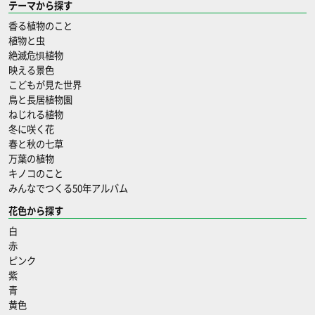
テーマから探す
香る植物のこと
植物と虫
絶滅危惧植物
映える景色
こどもが見た世界
鳥と長居植物園
ねじれる植物
冬に咲く花
春と秋の七草
万葉の植物
キノコのこと
みんなでつくる50年アルバム
花色から探す
白
赤
ピンク
紫
青
黄色