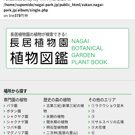
/home/supomido/nagai-park.jp/public_html/zukan.nagai-
park.jp/album/single.php
on line
378
竹林
長居植物園の植物が検索できる！
場所から探す
専門園の植物
歴史の森の植物
その他のエリア
バラ園
古第三紀/新第三紀の植
①ラクウショウ並木
ボタン園
物
②
シャクヤク園
氷期の植物
③
シャクナゲ園
間氷期の植物
④サルスベリの広場
ツバキ園
明石型植物群
⑤大花壇
マグノリア園
二次林(長居の里山)
⑥