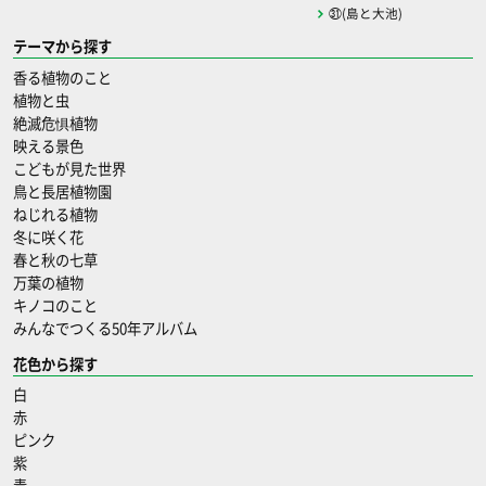
㉛(島と大池)
テーマから探す
香る植物のこと
植物と虫
絶滅危惧植物
映える景色
こどもが見た世界
鳥と長居植物園
ねじれる植物
冬に咲く花
春と秋の七草
万葉の植物
キノコのこと
みんなでつくる50年アルバム
花色から探す
白
赤
ピンク
紫
青