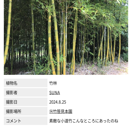
植物名
竹林
撮影者
SUNA
撮影日
2024.8.25
撮影場所
⑭竹笹見本園
コメント
素敵な小道竹こんなところにあったのね