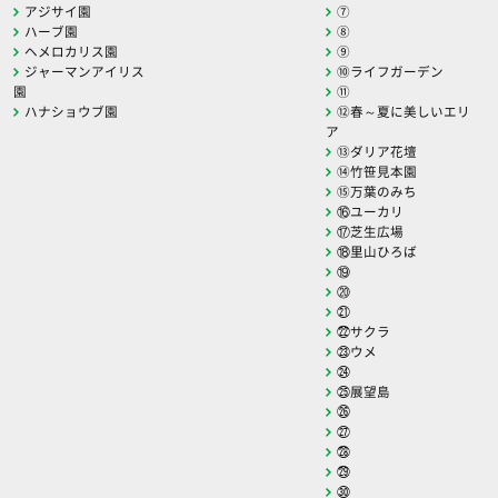
アジサイ園
⑦
ハーブ園
⑧
ヘメロカリス園
⑨
ジャーマンアイリス
⑩ライフガーデン
園
⑪
ハナショウブ園
⑫春～夏に美しいエリ
ア
⑬ダリア花壇
⑭竹笹見本園
⑮万葉のみち
⑯ユーカリ
⑰芝生広場
⑱里山ひろば
⑲
⑳
㉑
㉒サクラ
㉓ウメ
㉔
㉕展望島
㉖
㉗
㉘
㉙
㉚