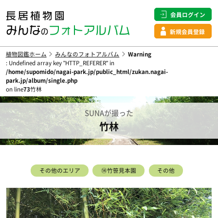
会員ログイン
新規会員登録
植物図鑑ホーム
みんなのフォトアルバム
Warning
: Undefined array key "HTTP_REFERER" in
/home/supomido/nagai-park.jp/public_html/zukan.nagai-
park.jp/album/single.php
on line
73
竹林
SUNAが撮った
竹林
その他のエリア
⑭竹笹見本園
その他