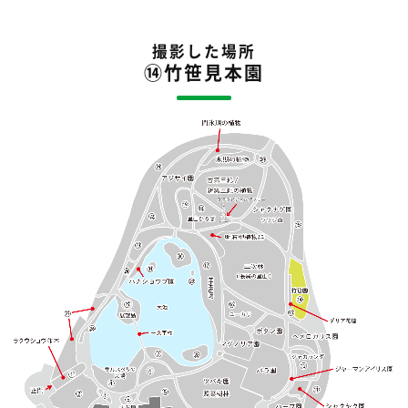
撮影した場所
⑭竹笹見本園