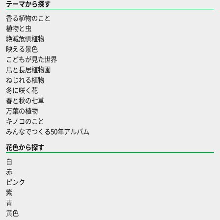
テーマから探す
香る植物のこと
植物と虫
絶滅危惧植物
映える景色
こどもが見た世界
鳥と長居植物園
ねじれる植物
冬に咲く花
春と秋の七草
万葉の植物
キノコのこと
みんなでつくる50年アルバム
花色から探す
白
赤
ピンク
紫
青
黄色