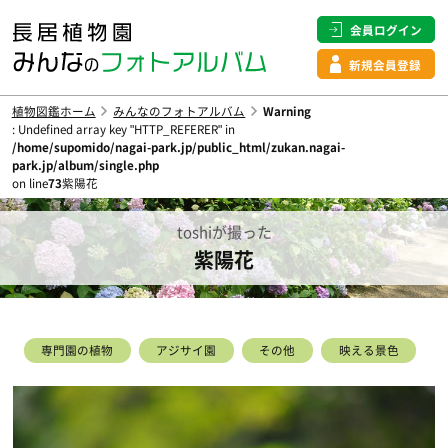
会員ログイン
新規会員登録
植物図鑑ホーム
みんなのフォトアルバム
Warning
: Undefined array key "HTTP_REFERER" in
/home/supomido/nagai-park.jp/public_html/zukan.nagai-
park.jp/album/single.php
on line
73
紫陽花
toshiが撮った
紫陽花
専門園の植物
アジサイ園
その他
映える景色