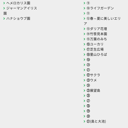
ヘメロカリス園
⑨
ジャーマンアイリス
⑩ライフガーデン
園
⑪
ハナショウブ園
⑫春～夏に美しいエリ
ア
⑬ダリア花壇
⑭竹笹見本園
⑮万葉のみち
⑯ユーカリ
⑰芝生広場
⑱里山ひろば
⑲
⑳
㉑
㉒サクラ
㉓ウメ
㉔
㉕展望島
㉖
㉗
㉘
㉙
㉚
㉛(島と大池)