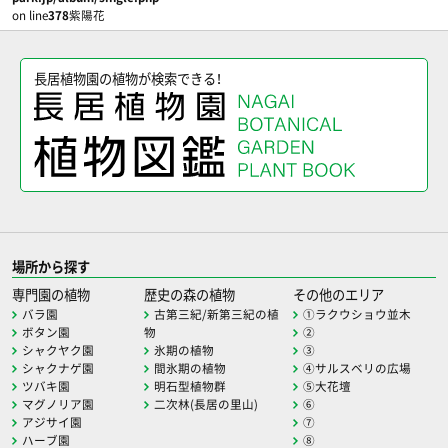
on line
378
紫陽花
長居植物園の植物が検索できる！
場所から探す
専門園の植物
歴史の森の植物
その他のエリア
バラ園
古第三紀/新第三紀の植
①ラクウショウ並木
ボタン園
物
②
シャクヤク園
氷期の植物
③
シャクナゲ園
間氷期の植物
④サルスベリの広場
ツバキ園
明石型植物群
⑤大花壇
マグノリア園
二次林(長居の里山)
⑥
アジサイ園
⑦
ハーブ園
⑧