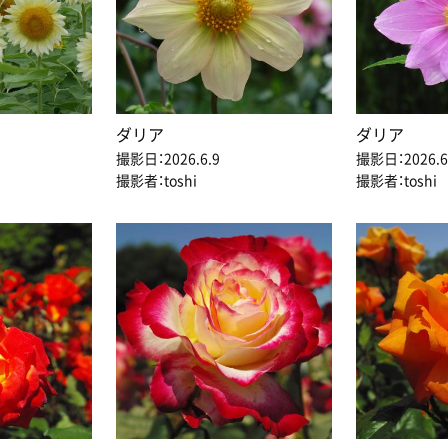
ダリア
ダリア
撮影日：2026.6.9
撮影日：2026.6
撮影者：toshi
撮影者：toshi