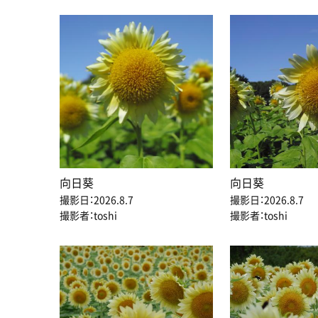
向日葵
向日葵
撮影日：2026.8.7
撮影日：2026.8.7
撮影者：toshi
撮影者：toshi