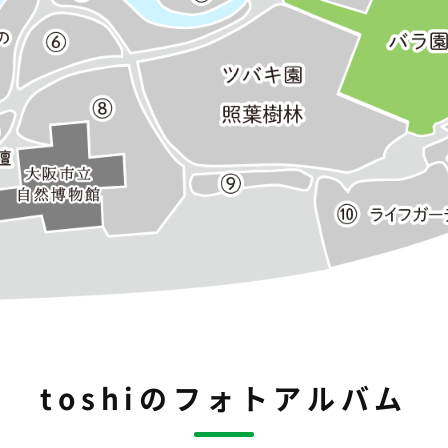
toshiのフォトアルバム