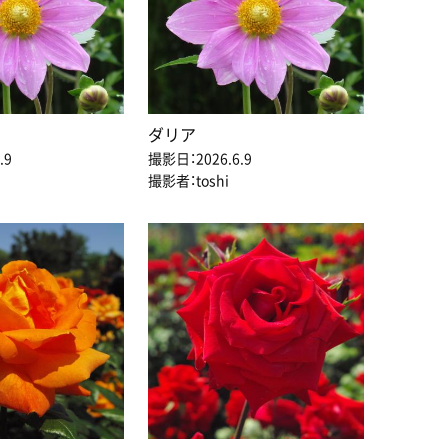
ダリア
.9
撮影日：2026.6.9
撮影者：toshi