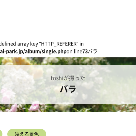
defined array key "HTTP_REFERER" in
i-park.jp/album/single.php
on line
73
バラ
toshiが撮った
バラ
映える景色