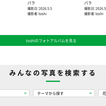
バラ
バラ
撮影日：2026.5.5
撮影日：2026.5
撮影者：toshi
撮影者：toshi
toshiのフォトアルバムを見る
みんなの写真を検索する