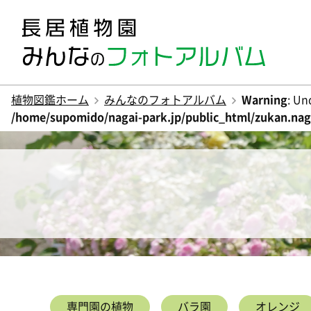
植物図鑑ホーム
みんなのフォトアルバム
Warning
: Un
/home/supomido/nagai-park.jp/public_html/zukan.naga
専門園の植物
バラ園
オレンジ