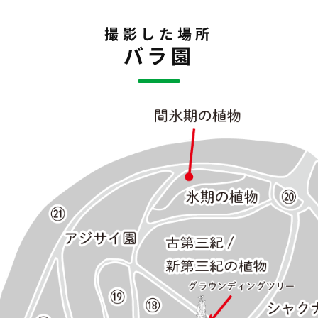
撮影した場所
バラ園