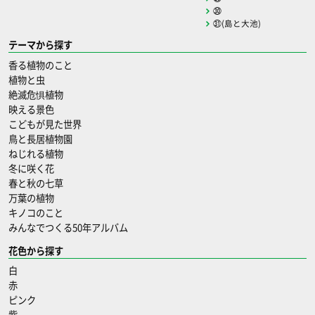
㉚
㉛(島と大池)
テーマから探す
香る植物のこと
植物と虫
絶滅危惧植物
映える景色
こどもが見た世界
鳥と長居植物園
ねじれる植物
冬に咲く花
春と秋の七草
万葉の植物
キノコのこと
みんなでつくる50年アルバム
花色から探す
白
赤
ピンク
紫