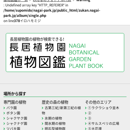
: Undefined array key "HTTP_REFERER" in
/home/supomido/nagai-park.jp/public_html/zukan.nagai-
park.jp/album/single.php
on line
378
イロハモミジ
長居植物園の植物が検索できる！
場所から探す
専門園の植物
歴史の森の植物
その他のエリア
バラ園
古第三紀/新第三紀の植
①ラクウショウ並木
ボタン園
物
②
シャクヤク園
氷期の植物
③
シャクナゲ園
間氷期の植物
④サルスベリの広場
ツバキ園
明石型植物群
⑤大花壇