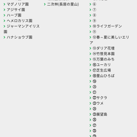
マグノリア園
二次林(長居の里山)
⑥
アジサイ園
⑦
ハーブ園
⑧
ヘメロカリス園
⑨
ジャーマンアイリス
⑩ライフガーデン
園
⑪
ハナショウブ園
⑫春～夏に美しいエリ
ア
⑬ダリア花壇
⑭竹笹見本園
⑮万葉のみち
⑯ユーカリ
⑰芝生広場
⑱里山ひろば
⑲
⑳
㉑
㉒サクラ
㉓ウメ
㉔
㉕展望島
㉖
㉗
㉘
㉙