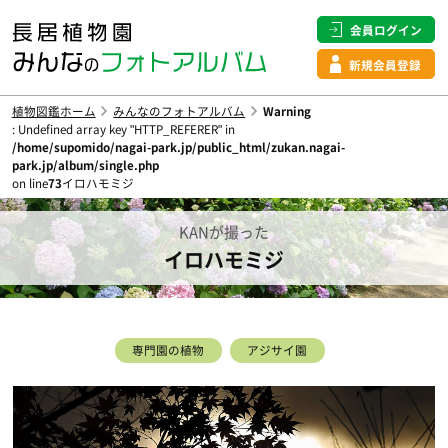
会員ログイン
新規会員登録
植物図鑑ホーム
みんなのフォトアルバム
Warning
: Undefined array key "HTTP_REFERER" in
/home/supomido/nagai-park.jp/public_html/zukan.nagai-
park.jp/album/single.php
on line
73
イロハモミジ
KANが撮った
イロハモミジ
専門園の植物
アジサイ園