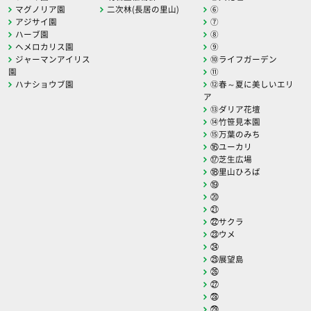
マグノリア園
二次林(長居の里山)
⑥
アジサイ園
⑦
ハーブ園
⑧
ヘメロカリス園
⑨
ジャーマンアイリス
⑩ライフガーデン
園
⑪
ハナショウブ園
⑫春～夏に美しいエリ
ア
⑬ダリア花壇
⑭竹笹見本園
⑮万葉のみち
⑯ユーカリ
⑰芝生広場
⑱里山ひろば
⑲
⑳
㉑
㉒サクラ
㉓ウメ
㉔
㉕展望島
㉖
㉗
㉘
㉙