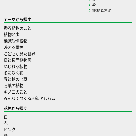
㉚
㉛(島と大池)
テーマから探す
香る植物のこと
植物と虫
絶滅危惧植物
映える景色
こどもが見た世界
鳥と長居植物園
ねじれる植物
冬に咲く花
春と秋の七草
万葉の植物
キノコのこと
みんなでつくる50年アルバム
花色から探す
白
赤
ピンク
紫