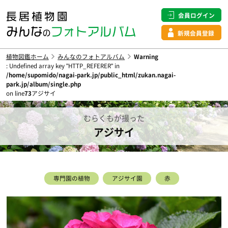
会員ログイン
新規会員登録
植物図鑑ホーム
みんなのフォトアルバム
Warning
: Undefined array key "HTTP_REFERER" in
/home/supomido/nagai-park.jp/public_html/zukan.nagai-
park.jp/album/single.php
on line
73
アジサイ
むらくもが撮った
アジサイ
専門園の植物
アジサイ園
赤