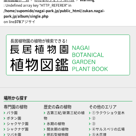
: Undefined array key "HTTP_REFERER" in
/home/supomido/nagai-park.jp/public_html/zukan.nagai-
park.jp/album/single.php
on line
378
アジサイ
長居植物園の植物が検索できる！
場所から探す
専門園の植物
歴史の森の植物
その他のエリア
バラ園
古第三紀/新第三紀の植
①ラクウショウ並木
ボタン園
物
②
シャクヤク園
氷期の植物
③
シャクナゲ園
間氷期の植物
④サルスベリの広場
ツバキ園
明石型植物群
⑤大花壇