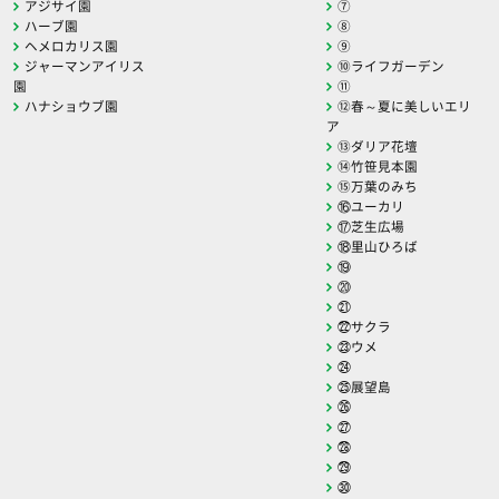
アジサイ園
⑦
ハーブ園
⑧
ヘメロカリス園
⑨
ジャーマンアイリス
⑩ライフガーデン
園
⑪
ハナショウブ園
⑫春～夏に美しいエリ
ア
⑬ダリア花壇
⑭竹笹見本園
⑮万葉のみち
⑯ユーカリ
⑰芝生広場
⑱里山ひろば
⑲
⑳
㉑
㉒サクラ
㉓ウメ
㉔
㉕展望島
㉖
㉗
㉘
㉙
㉚