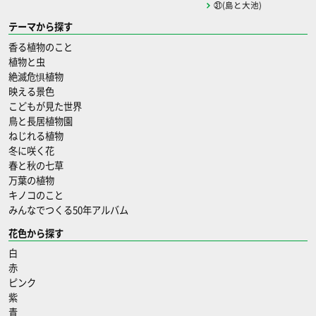
㉛(島と大池)
テーマから探す
香る植物のこと
植物と虫
絶滅危惧植物
映える景色
こどもが見た世界
鳥と長居植物園
ねじれる植物
冬に咲く花
春と秋の七草
万葉の植物
キノコのこと
みんなでつくる50年アルバム
花色から探す
白
赤
ピンク
紫
青