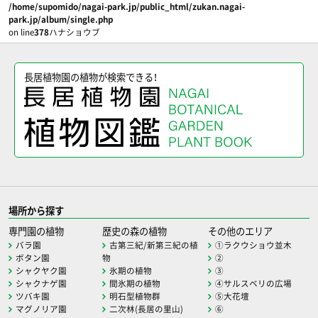
/home/supomido/nagai-park.jp/public_html/zukan.nagai-
park.jp/album/single.php
on line
378
ハナショウブ
長居植物園の植物が検索できる！
場所から探す
専門園の植物
歴史の森の植物
その他のエリア
バラ園
古第三紀/新第三紀の植
①ラクウショウ並木
ボタン園
物
②
シャクヤク園
氷期の植物
③
シャクナゲ園
間氷期の植物
④サルスベリの広場
ツバキ園
明石型植物群
⑤大花壇
マグノリア園
二次林(長居の里山)
⑥