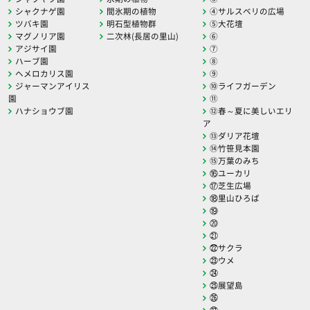
シャクナゲ園
間氷期の植物
④サルスベリの広場
ツバキ園
明石型植物群
⑤大花壇
マグノリア園
二次林(長居の里山)
⑥
アジサイ園
⑦
ハーブ園
⑧
ヘメロカリス園
⑨
ジャーマンアイリス
⑩ライフガーデン
園
⑪
ハナショウブ園
⑫春～夏に美しいエリ
ア
⑬ダリア花壇
⑭竹笹見本園
⑮万葉のみち
⑯ユーカリ
⑰芝生広場
⑱里山ひろば
⑲
⑳
㉑
㉒サクラ
㉓ウメ
㉔
㉕展望島
㉖
㉗