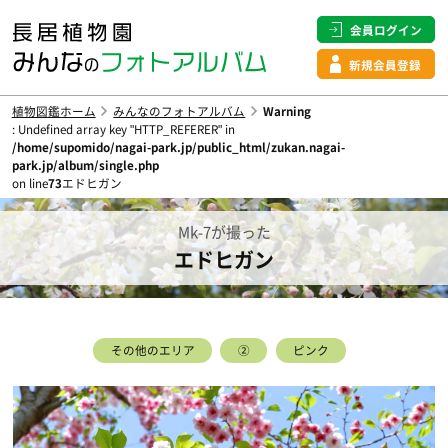
会員ログイン
新規会員登録
植物図鑑ホーム
みんなのフォトアルバム
Warning
: Undefined array key "HTTP_REFERER" in
/home/supomido/nagai-park.jp/public_html/zukan.nagai-
park.jp/album/single.php
on line
73
エドヒガン
Mk-7が撮った
エドヒガン
その他のエリア
②
ピンク