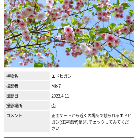
植物名
エドヒガン
撮影者
Mk-7
撮影日
2022.4.11
撮影場所
②
コメント
正面ゲートから近くの場所で観られるエドヒ
ガン(江戸彼岸)是非、チェックしてみてくだ
さい