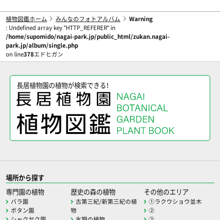
植物図鑑ホーム
みんなのフォトアルバム
Warning
: Undefined array key "HTTP_REFERER" in
/home/supomido/nagai-park.jp/public_html/zukan.nagai-
park.jp/album/single.php
on line
378
エドヒガン
長居植物園の植物が検索できる！
場所から探す
専門園の植物
歴史の森の植物
その他のエリア
バラ園
古第三紀/新第三紀の植
①ラクウショウ並木
ボタン園
物
②
シャクヤク園
氷期の植物
③