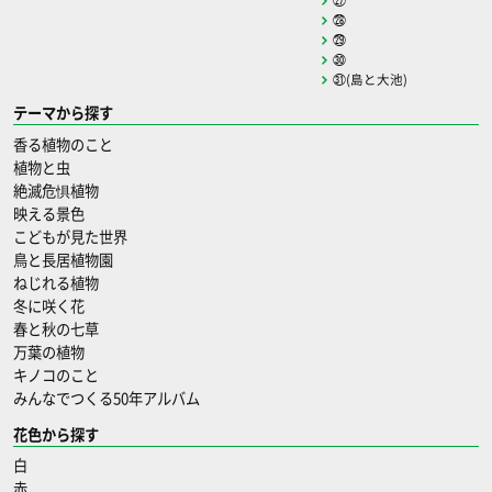
㉘
㉙
㉚
㉛(島と大池)
テーマから探す
香る植物のこと
植物と虫
絶滅危惧植物
映える景色
こどもが見た世界
鳥と長居植物園
ねじれる植物
冬に咲く花
春と秋の七草
万葉の植物
キノコのこと
みんなでつくる50年アルバム
花色から探す
白
赤