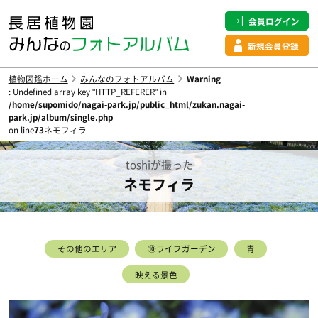
会員ログイン
新規会員登録
植物図鑑ホーム
みんなのフォトアルバム
Warning
: Undefined array key "HTTP_REFERER" in
/home/supomido/nagai-park.jp/public_html/zukan.nagai-
park.jp/album/single.php
on line
73
ネモフィラ
toshiが撮った
ネモフィラ
その他のエリア
⑩ライフガーデン
青
映える景色