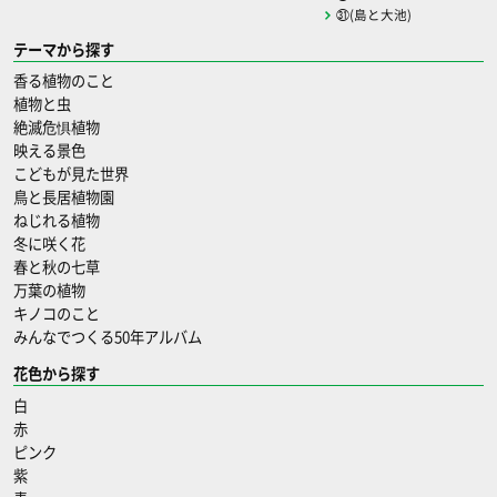
㉛(島と大池)
テーマから探す
香る植物のこと
植物と虫
絶滅危惧植物
映える景色
こどもが見た世界
鳥と長居植物園
ねじれる植物
冬に咲く花
春と秋の七草
万葉の植物
キノコのこと
みんなでつくる50年アルバム
花色から探す
白
赤
ピンク
紫