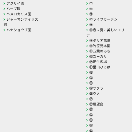
アジサイ園
⑦
ハーブ園
⑧
ヘメロカリス園
⑨
ジャーマンアイリス
⑩ライフガーデン
園
⑪
ハナショウブ園
⑫春～夏に美しいエリ
ア
⑬ダリア花壇
⑭竹笹見本園
⑮万葉のみち
⑯ユーカリ
⑰芝生広場
⑱里山ひろば
⑲
⑳
㉑
㉒サクラ
㉓ウメ
㉔
㉕展望島
㉖
㉗
㉘
㉙
㉚