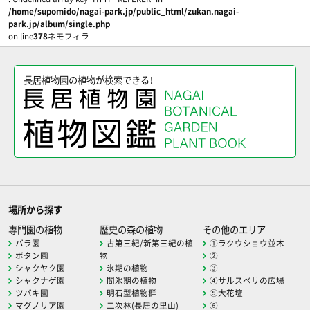
/home/supomido/nagai-park.jp/public_html/zukan.nagai-
park.jp/album/single.php
on line
378
ネモフィラ
長居植物園の植物が検索できる！
場所から探す
専門園の植物
歴史の森の植物
その他のエリア
バラ園
古第三紀/新第三紀の植
①ラクウショウ並木
ボタン園
物
②
シャクヤク園
氷期の植物
③
シャクナゲ園
間氷期の植物
④サルスベリの広場
ツバキ園
明石型植物群
⑤大花壇
マグノリア園
二次林(長居の里山)
⑥