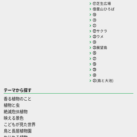
⑰芝生広場
⑱里山ひろば
⑲
⑳
㉑
㉒サクラ
㉓ウメ
㉔
㉕展望島
㉖
㉗
㉘
㉙
㉚
㉛(島と大池)
テーマから探す
香る植物のこと
植物と虫
絶滅危惧植物
映える景色
こどもが見た世界
鳥と長居植物園