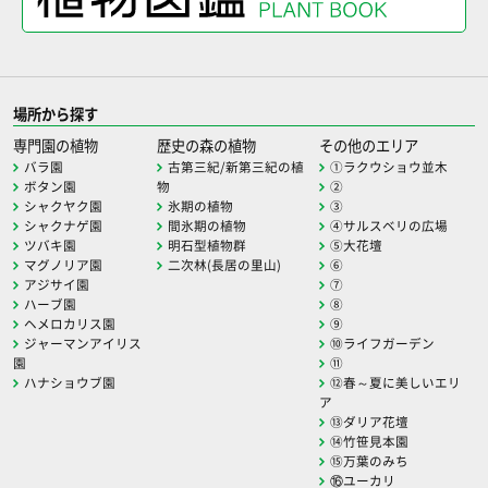
場所から探す
専門園の植物
歴史の森の植物
その他のエリア
バラ園
古第三紀/新第三紀の植
①ラクウショウ並木
ボタン園
物
②
シャクヤク園
氷期の植物
③
シャクナゲ園
間氷期の植物
④サルスベリの広場
ツバキ園
明石型植物群
⑤大花壇
マグノリア園
二次林(長居の里山)
⑥
アジサイ園
⑦
ハーブ園
⑧
ヘメロカリス園
⑨
ジャーマンアイリス
⑩ライフガーデン
園
⑪
ハナショウブ園
⑫春～夏に美しいエリ
ア
⑬ダリア花壇
⑭竹笹見本園
⑮万葉のみち
⑯ユーカリ