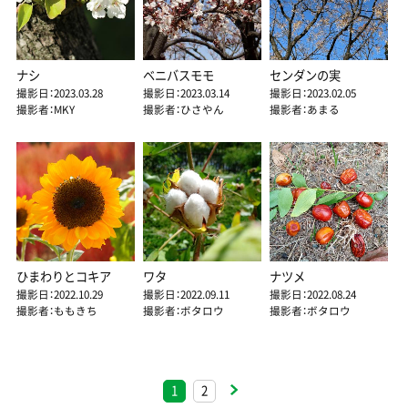
ナシ
ベニバスモモ
センダンの実
撮影日：2023.03.28
撮影日：2023.03.14
撮影日：2023.02.05
撮影者：MKY
撮影者：ひさやん
撮影者：あまる
ひまわりとコキア
ワタ
ナツメ
撮影日：2022.10.29
撮影日：2022.09.11
撮影日：2022.08.24
撮影者：ももきち
撮影者：ボタロウ
撮影者：ボタロウ
1
2