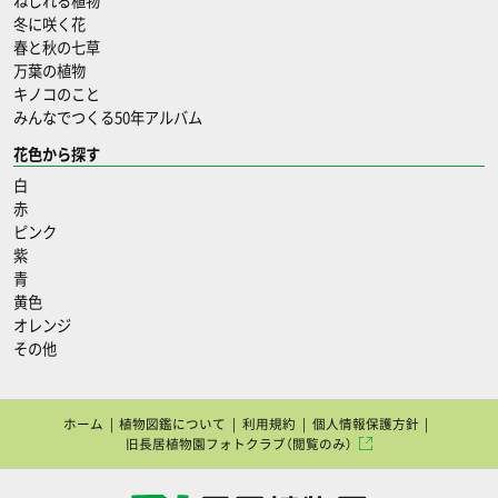
ねじれる植物
冬に咲く花
春と秋の七草
万葉の植物
キノコのこと
みんなでつくる50年アルバム
花色から探す
白
赤
ピンク
紫
青
黄色
オレンジ
その他
ホーム
植物図鑑について
利用規約
個人情報保護方針
旧長居植物園フォトクラブ（閲覧のみ）