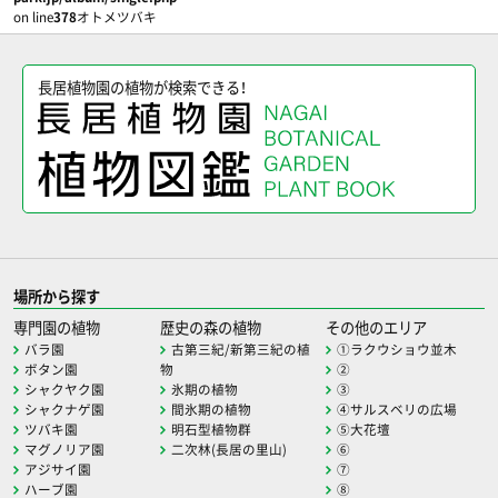
on line
378
オトメツバキ
長居植物園の植物が検索できる！
場所から探す
専門園の植物
歴史の森の植物
その他のエリア
バラ園
古第三紀/新第三紀の植
①ラクウショウ並木
ボタン園
物
②
シャクヤク園
氷期の植物
③
シャクナゲ園
間氷期の植物
④サルスベリの広場
ツバキ園
明石型植物群
⑤大花壇
マグノリア園
二次林(長居の里山)
⑥
アジサイ園
⑦
ハーブ園
⑧