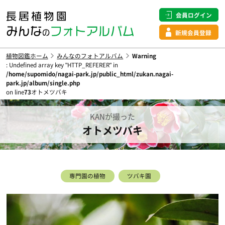
会員ログイン
新規会員登録
植物図鑑ホーム
みんなのフォトアルバム
Warning
: Undefined array key "HTTP_REFERER" in
/home/supomido/nagai-park.jp/public_html/zukan.nagai-
park.jp/album/single.php
on line
73
オトメツバキ
KANが撮った
オトメツバキ
専門園の植物
ツバキ園