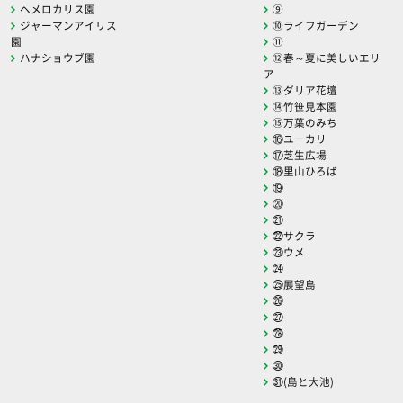
ヘメロカリス園
⑨
ジャーマンアイリス
⑩ライフガーデン
園
⑪
ハナショウブ園
⑫春～夏に美しいエリ
ア
⑬ダリア花壇
⑭竹笹見本園
⑮万葉のみち
⑯ユーカリ
⑰芝生広場
⑱里山ひろば
⑲
⑳
㉑
㉒サクラ
㉓ウメ
㉔
㉕展望島
㉖
㉗
㉘
㉙
㉚
㉛(島と大池)