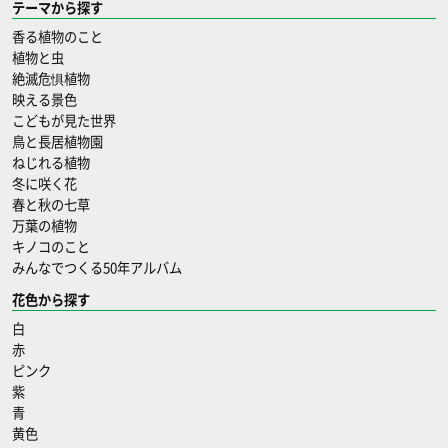
テーマから探す
香る植物のこと
植物と虫
絶滅危惧植物
映える景色
こどもが見た世界
鳥と長居植物園
ねじれる植物
冬に咲く花
春と秋の七草
万葉の植物
キノコのこと
みんなでつくる50年アルバム
花色から探す
白
赤
ピンク
紫
青
黄色