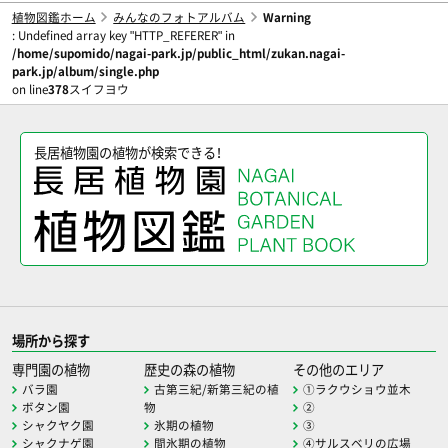
植物図鑑ホーム
みんなのフォトアルバム
Warning
: Undefined array key "HTTP_REFERER" in
/home/supomido/nagai-park.jp/public_html/zukan.nagai-
park.jp/album/single.php
on line
378
スイフヨウ
長居植物園の植物が検索できる！
場所から探す
専門園の植物
歴史の森の植物
その他のエリア
バラ園
古第三紀/新第三紀の植
①ラクウショウ並木
ボタン園
物
②
シャクヤク園
氷期の植物
③
シャクナゲ園
間氷期の植物
④サルスベリの広場