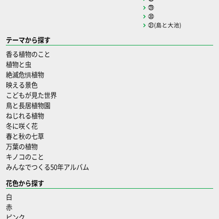
㉙
㉚
㉛(島と大池)
テーマから探す
香る植物のこと
植物と虫
絶滅危惧植物
映える景色
こどもが見た世界
鳥と長居植物園
ねじれる植物
冬に咲く花
春と秋の七草
万葉の植物
キノコのこと
みんなでつくる50年アルバム
花色から探す
白
赤
ピンク