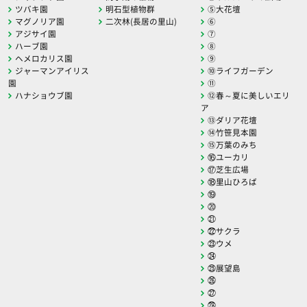
ツバキ園
明石型植物群
⑤大花壇
マグノリア園
二次林(長居の里山)
⑥
アジサイ園
⑦
ハーブ園
⑧
ヘメロカリス園
⑨
ジャーマンアイリス
⑩ライフガーデン
園
⑪
ハナショウブ園
⑫春～夏に美しいエリ
ア
⑬ダリア花壇
⑭竹笹見本園
⑮万葉のみち
⑯ユーカリ
⑰芝生広場
⑱里山ひろば
⑲
⑳
㉑
㉒サクラ
㉓ウメ
㉔
㉕展望島
㉖
㉗
㉘