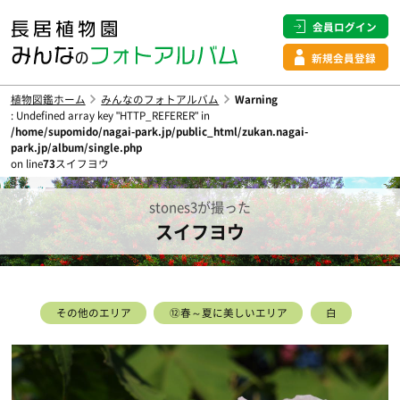
会員ログイン
新規会員登録
植物図鑑ホーム
みんなのフォトアルバム
Warning
: Undefined array key "HTTP_REFERER" in
/home/supomido/nagai-park.jp/public_html/zukan.nagai-
park.jp/album/single.php
on line
73
スイフヨウ
stones3が撮った
スイフヨウ
その他のエリア
⑫春～夏に美しいエリア
白