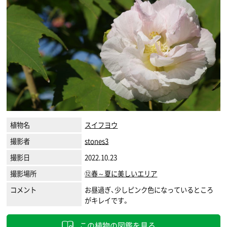
植物名
スイフヨウ
撮影者
stones3
撮影日
2022.10.23
撮影場所
⑫春～夏に美しいエリア
コメント
お昼過ぎ、少しピンク色になっているところ
がキレイです。
この植物の図鑑を見る