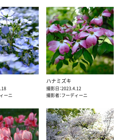
ハナミズキ
.18
撮影日：2023.4.12
ディーニ
撮影者：フーディーニ