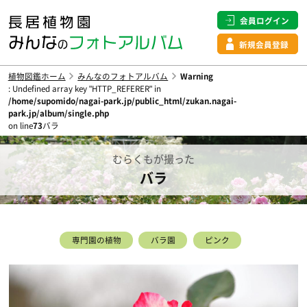
会員ログイン
新規会員登録
植物図鑑ホーム
みんなのフォトアルバム
Warning
: Undefined array key "HTTP_REFERER" in
/home/supomido/nagai-park.jp/public_html/zukan.nagai-
park.jp/album/single.php
on line
73
バラ
むらくもが撮った
バラ
専門園の植物
バラ園
ピンク