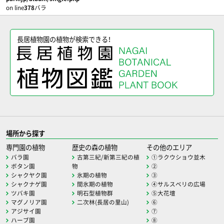
on line
378
バラ
長居植物園の植物が検索できる！
場所から探す
専門園の植物
歴史の森の植物
その他のエリア
バラ園
古第三紀/新第三紀の植
①ラクウショウ並木
ボタン園
物
②
シャクヤク園
氷期の植物
③
シャクナゲ園
間氷期の植物
④サルスベリの広場
ツバキ園
明石型植物群
⑤大花壇
マグノリア園
二次林(長居の里山)
⑥
アジサイ園
⑦
ハーブ園
⑧