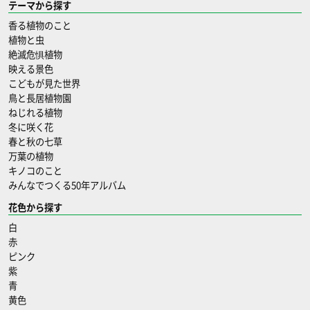
テーマから探す
香る植物のこと
植物と虫
絶滅危惧植物
映える景色
こどもが見た世界
鳥と長居植物園
ねじれる植物
冬に咲く花
春と秋の七草
万葉の植物
キノコのこと
みんなでつくる50年アルバム
花色から探す
白
赤
ピンク
紫
青
黄色