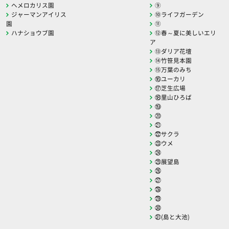
ヘメロカリス園
⑨
ジャーマンアイリス
⑩ライフガーデン
園
⑪
ハナショウブ園
⑫春～夏に美しいエリ
ア
⑬ダリア花壇
⑭竹笹見本園
⑮万葉のみち
⑯ユーカリ
⑰芝生広場
⑱里山ひろば
⑲
⑳
㉑
㉒サクラ
㉓ウメ
㉔
㉕展望島
㉖
㉗
㉘
㉙
㉚
㉛(島と大池)