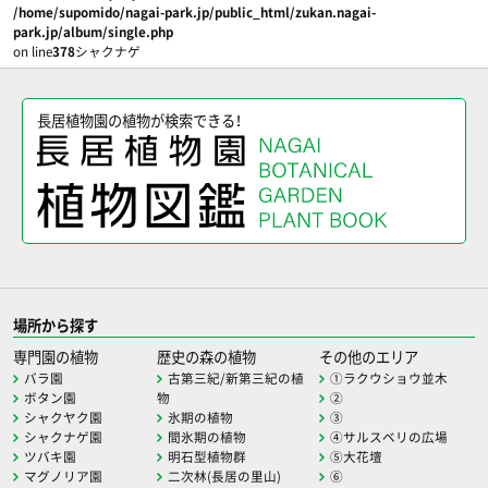
/home/supomido/nagai-park.jp/public_html/zukan.nagai-
park.jp/album/single.php
on line
378
シャクナゲ
長居植物園の植物が検索できる！
場所から探す
専門園の植物
歴史の森の植物
その他のエリア
バラ園
古第三紀/新第三紀の植
①ラクウショウ並木
ボタン園
物
②
シャクヤク園
氷期の植物
③
シャクナゲ園
間氷期の植物
④サルスベリの広場
ツバキ園
明石型植物群
⑤大花壇
マグノリア園
二次林(長居の里山)
⑥