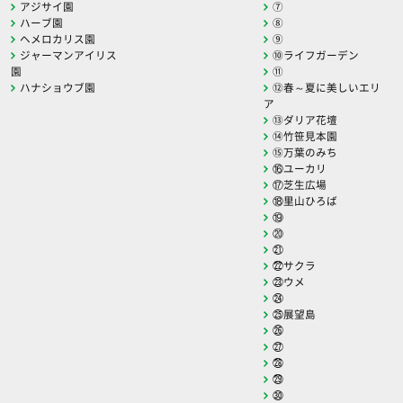
アジサイ園
⑦
ハーブ園
⑧
ヘメロカリス園
⑨
ジャーマンアイリス
⑩ライフガーデン
園
⑪
ハナショウブ園
⑫春～夏に美しいエリ
ア
⑬ダリア花壇
⑭竹笹見本園
⑮万葉のみち
⑯ユーカリ
⑰芝生広場
⑱里山ひろば
⑲
⑳
㉑
㉒サクラ
㉓ウメ
㉔
㉕展望島
㉖
㉗
㉘
㉙
㉚