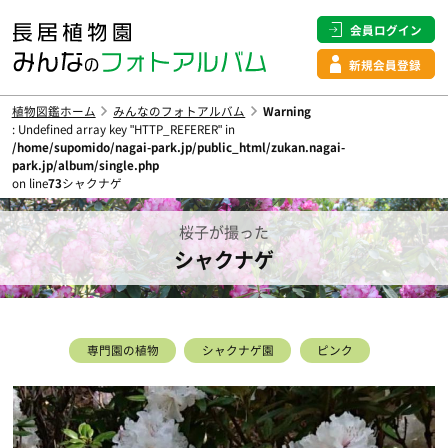
会員ログイン
新規会員登録
植物図鑑ホーム
みんなのフォトアルバム
Warning
: Undefined array key "HTTP_REFERER" in
/home/supomido/nagai-park.jp/public_html/zukan.nagai-
park.jp/album/single.php
on line
73
シャクナゲ
桜子が撮った
シャクナゲ
専門園の植物
シャクナゲ園
ピンク