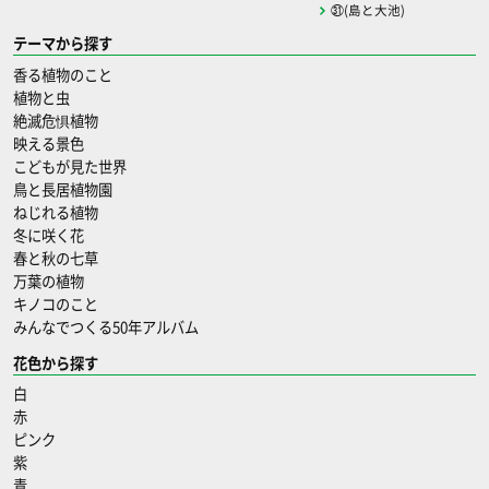
㉛(島と大池)
テーマから探す
香る植物のこと
植物と虫
絶滅危惧植物
映える景色
こどもが見た世界
鳥と長居植物園
ねじれる植物
冬に咲く花
春と秋の七草
万葉の植物
キノコのこと
みんなでつくる50年アルバム
花色から探す
白
赤
ピンク
紫
青