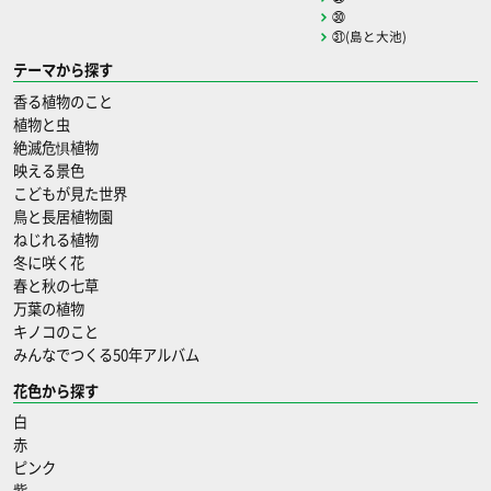
㉚
㉛(島と大池)
テーマから探す
香る植物のこと
植物と虫
絶滅危惧植物
映える景色
こどもが見た世界
鳥と長居植物園
ねじれる植物
冬に咲く花
春と秋の七草
万葉の植物
キノコのこと
みんなでつくる50年アルバム
花色から探す
白
赤
ピンク
紫