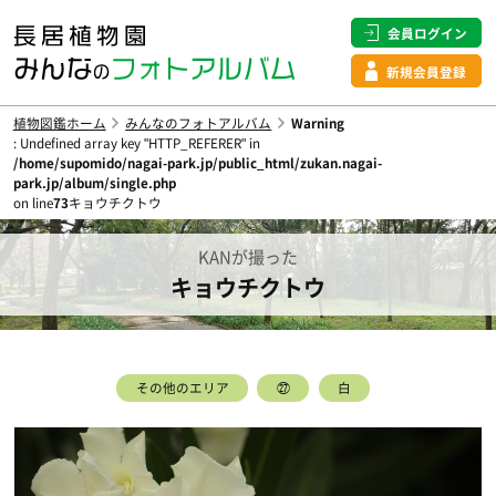
会員ログイン
新規会員登録
植物図鑑ホーム
みんなのフォトアルバム
Warning
: Undefined array key "HTTP_REFERER" in
/home/supomido/nagai-park.jp/public_html/zukan.nagai-
park.jp/album/single.php
on line
73
キョウチクトウ
KANが撮った
キョウチクトウ
その他のエリア
㉗
白