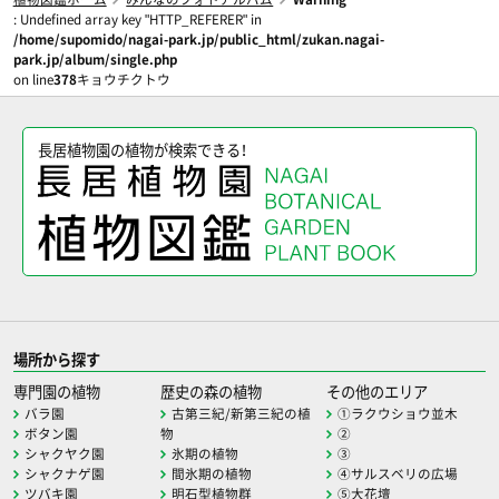
: Undefined array key "HTTP_REFERER" in
/home/supomido/nagai-park.jp/public_html/zukan.nagai-
park.jp/album/single.php
on line
378
キョウチクトウ
長居植物園の植物が検索できる！
場所から探す
専門園の植物
歴史の森の植物
その他のエリア
バラ園
古第三紀/新第三紀の植
①ラクウショウ並木
ボタン園
物
②
シャクヤク園
氷期の植物
③
シャクナゲ園
間氷期の植物
④サルスベリの広場
ツバキ園
明石型植物群
⑤大花壇