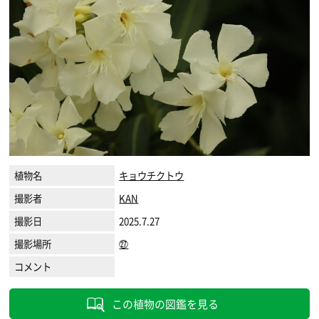
植物名
キョウチクトウ
撮影者
KAN
撮影日
2025.7.27
撮影場所
㉗
コメント
この植物の図鑑を見る