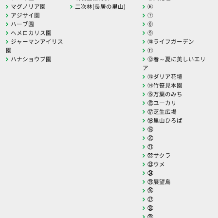
マグノリア園
二次林(長居の里山)
⑥
アジサイ園
⑦
ハーブ園
⑧
ヘメロカリス園
⑨
ジャーマンアイリス
⑩ライフガーデン
園
⑪
ハナショウブ園
⑫春～夏に美しいエリ
ア
⑬ダリア花壇
⑭竹笹見本園
⑮万葉のみち
⑯ユーカリ
⑰芝生広場
⑱里山ひろば
⑲
⑳
㉑
㉒サクラ
㉓ウメ
㉔
㉕展望島
㉖
㉗
㉘
㉙