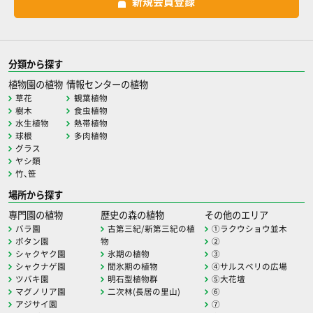
新規会員登録
分類から探す
植物園の植物
情報センターの植物
草花
観葉植物
樹木
食虫植物
水生植物
熱帯植物
球根
多肉植物
グラス
ヤシ類
竹、笹
場所から探す
専門園の植物
歴史の森の植物
その他のエリア
バラ園
古第三紀/新第三紀の植
①ラクウショウ並木
ボタン園
物
②
シャクヤク園
氷期の植物
③
シャクナゲ園
間氷期の植物
④サルスベリの広場
ツバキ園
明石型植物群
⑤大花壇
マグノリア園
二次林(長居の里山)
⑥
アジサイ園
⑦