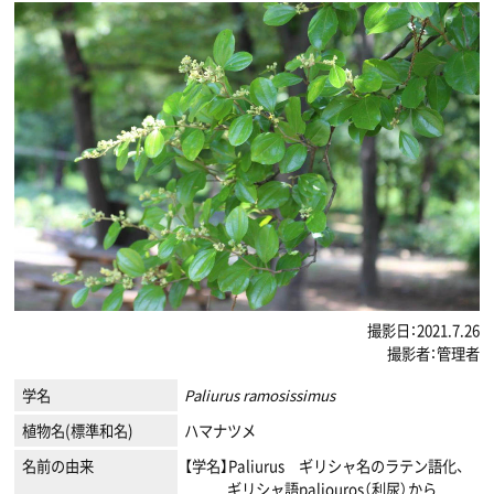
撮影日：2021.7.26
撮影者：管理者
学名
Paliurus ramosissimus
植物名(標準和名)
ハマナツメ
名前の由来
【学名】Paliurus ギリシャ名のラテン語化、
ギリシャ語paliouros（利尿）から