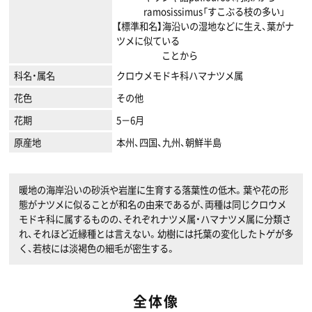
ramosissimus「すこぶる枝の多い」
【標準和名】海沿いの湿地などに生え、葉がナ
ツメに似ている
ことから
科名・属名
クロウメモドキ科ハマナツメ属
花色
その他
花期
5－6月
原産地
本州、四国、九州、朝鮮半島
暖地の海岸沿いの砂浜や岩崖に生育する落葉性の低木。葉や花の形
態がナツメに似ることが和名の由来であるが、両種は同じクロウメ
モドキ科に属するものの、それぞれナツメ属・ハマナツメ属に分類さ
れ、それほど近縁種とは言えない。幼樹には托葉の変化したトゲが多
く、若枝には淡褐色の細毛が密生する。
全体像