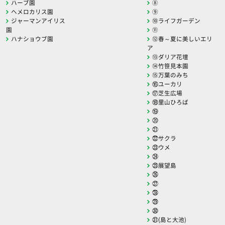
ハーブ園
⑧
ヘメロカリス園
⑨
ジャーマンアイリス
⑩ライフガーデン
園
⑪
ハナショウブ園
⑫春～夏に美しいエリ
ア
⑬ダリア花壇
⑭竹笹見本園
⑮万葉のみち
⑯ユーカリ
⑰芝生広場
⑱里山ひろば
⑲
⑳
㉑
㉒サクラ
㉓ウメ
㉔
㉕展望島
㉖
㉗
㉘
㉙
㉚
㉛(島と大池)