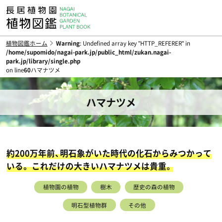
植物図鑑ホーム
Warning
: Undefined array key "HTTP_REFERER" in
/home/supomido/nagai-park.jp/public_html/zukan.nagai-
park.jp/library/single.php
on line
60
ハマナツメ
ハマナツメ
約200万年前、明石象がいた時代の化石からみつかって
いる。 これだけの大きいハマナツメは貴重。
植物園の植物
樹木
歴史の森の植物
明石型植物群
その他