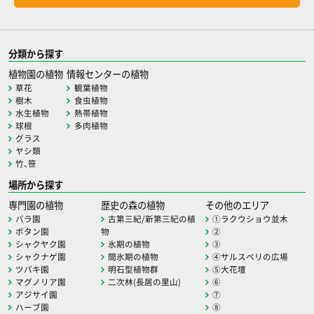
分類から探す
植物園の植物
情報センターの植物
草花
観葉植物
樹木
食虫植物
水生植物
熱帯植物
球根
多肉植物
グラス
ヤシ類
竹、笹
場所から探す
専門園の植物
歴史の森の植物
その他のエリア
バラ園
古第三紀/新第三紀の植
①ラクウショウ並木
ボタン園
物
②
シャクヤク園
氷期の植物
③
シャクナゲ園
間氷期の植物
④サルスベリの広場
ツバキ園
明石型植物群
⑤大花壇
マグノリア園
二次林(長居の里山)
⑥
アジサイ園
⑦
ハーブ園
⑧