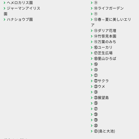
ヘメロカリス園
⑨
ジャーマンアイリス
⑩ライフガーデン
園
⑪
ハナショウブ園
⑫春～夏に美しいエリ
ア
⑬ダリア花壇
⑭竹笹見本園
⑮万葉のみち
⑯ユーカリ
⑰芝生広場
⑱里山ひろば
⑲
⑳
㉑
㉒サクラ
㉓ウメ
㉔
㉕展望島
㉖
㉗
㉘
㉙
㉚
㉛(島と大池)