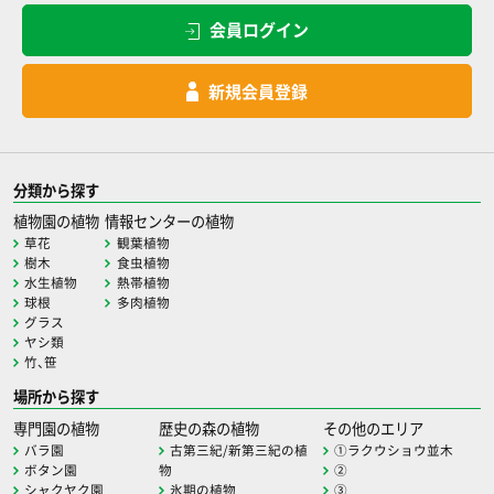
会員ログイン
新規会員登録
分類から探す
植物園の植物
情報センターの植物
草花
観葉植物
樹木
食虫植物
水生植物
熱帯植物
球根
多肉植物
グラス
ヤシ類
竹、笹
場所から探す
専門園の植物
歴史の森の植物
その他のエリア
バラ園
古第三紀/新第三紀の植
①ラクウショウ並木
ボタン園
物
②
シャクヤク園
氷期の植物
③