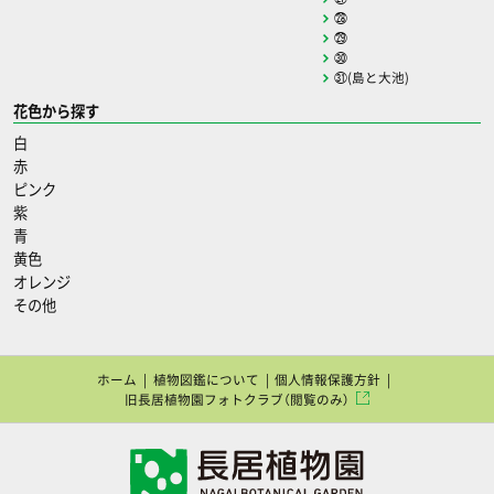
㉘
㉙
㉚
㉛(島と大池)
花色から探す
白
赤
ピンク
紫
青
黄色
オレンジ
その他
ホーム
植物図鑑について
個人情報保護方針
旧長居植物園フォトクラブ（閲覧のみ）