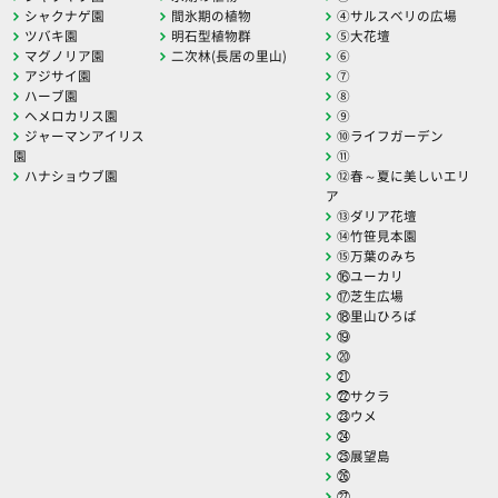
シャクナゲ園
間氷期の植物
④サルスベリの広場
ツバキ園
明石型植物群
⑤大花壇
マグノリア園
二次林(長居の里山)
⑥
アジサイ園
⑦
ハーブ園
⑧
ヘメロカリス園
⑨
ジャーマンアイリス
⑩ライフガーデン
園
⑪
ハナショウブ園
⑫春～夏に美しいエリ
ア
⑬ダリア花壇
⑭竹笹見本園
⑮万葉のみち
⑯ユーカリ
⑰芝生広場
⑱里山ひろば
⑲
⑳
㉑
㉒サクラ
㉓ウメ
㉔
㉕展望島
㉖
㉗