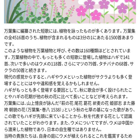
万葉集に編纂された短歌には、植物を詠ったものが多くあります。万葉集
の全4516首のうち、植物が含まれるものは3分の1にあたる1500首あまり
です。
このような植物を万葉植物と呼び、その数は160種類ほどとされていま
す。万葉植物の中で、もっとも多くの短歌に登場した植物はハギで141
首、次いで多いのはウメの118首、さらにマツの79首、タチバナの68首、サ
クラの50首と続きます。
現代の感覚からすると、ハギやウメといった植物がサクラよりも多く登
場することにはやや違和感を覚えるかもしれません。
ハギがもっとも多く登場する要因として、秋に歌会が多く設けられたこ
とやハギの花期が他の秋の花に比べて長いことなどが考えられます。
万葉集には、山上憶良が詠んだ「萩の花 尾花 葛花 瞿麦の花 姫部志 また藤
袴 朝貌の花（万葉集・巻八 1538）」という秋の七草の基になった歌があり、
この歌でもハギが先頭に来ていることから、秋を代表する花として認識
されていたことがわかります。また、ウメについてですが、ウメは中国か
ら渡来した植物であり、日本の自生種ではありません。
当時の貴族たちは、自身の庭にウメが植えられるとこれを鑑賞するため