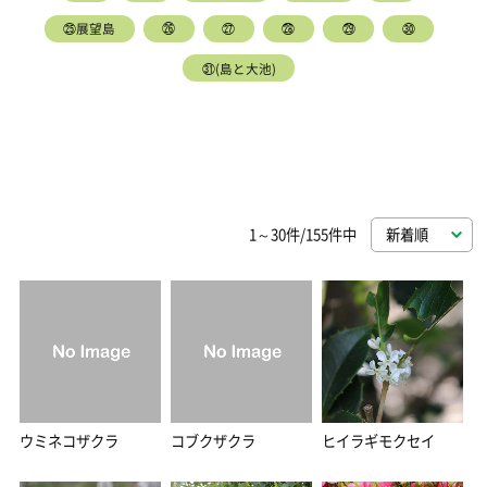
㉕展望島
㉖
㉗
㉘
㉙
㉚
㉛(島と大池)
1～30件/155件中
ウミネコザクラ
コブクザクラ
ヒイラギモクセイ