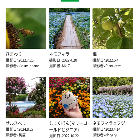
ひまわり
ネモフィラ
梅
撮影日：2022.7.25
撮影日：2022.4.20
撮影日：2022.6.4
撮影者：kidsminamo
撮影者：Mk-7
撮影者：Pirouette
サルスベリ
しょくぽん(マリーゴ
ネモフィラとフジ
撮影日：2024.8.27
撮影日：2023.4.14
ールドとジニア)
撮影者：長居
撮影者：chiyuyuu
撮影日：2022.10.22