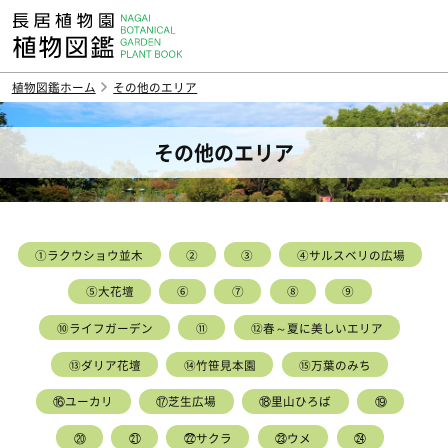
植物図鑑ホーム
その他のエリア
その他のエリア
①ラクウショウ並木
②
③
④サルスベリの広場
⑤大花壇
⑥
⑦
⑧
⑨
⑩ライフガーデン
⑪
⑫春～夏に美しいエリア
⑬ダリア花壇
⑭竹笹見本園
⑮万葉のみち
⑯ユーカリ
⑰芝生広場
⑱里山ひろば
⑲
⑳
㉑
㉒サクラ
㉓ウメ
㉔