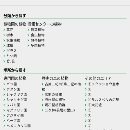
分類から探す
植物園の植物
情報センターの植物
草花
観葉植物
樹木
食虫植物
水生植物
熱帯植物
球根
多肉植物
グラス
ヤシ類
竹、笹
場所から探す
専門園の植物
歴史の森の植物
その他のエリア
バラ園
古第三紀/新第三紀の植
①ラクウショウ並木
ボタン園
物
②
シャクヤク園
氷期の植物
③
シャクナゲ園
間氷期の植物
④サルスベリの広場
ツバキ園
明石型植物群
⑤大花壇
マグノリア園
二次林(長居の里山)
⑥
アジサイ園
⑦
ハーブ園
⑧
ヘメロカリス園
⑨