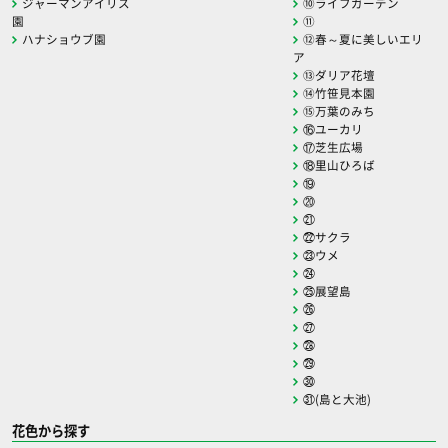
ジャーマンアイリス
⑩ライフガーデン
園
⑪
ハナショウブ園
⑫春～夏に美しいエリ
ア
⑬ダリア花壇
⑭竹笹見本園
⑮万葉のみち
⑯ユーカリ
⑰芝生広場
⑱里山ひろば
⑲
⑳
㉑
㉒サクラ
㉓ウメ
㉔
㉕展望島
㉖
㉗
㉘
㉙
㉚
㉛(島と大池)
花色から探す