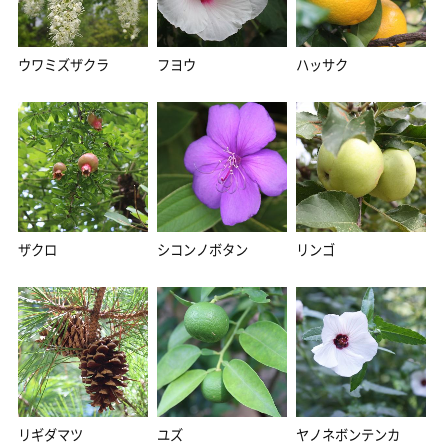
ウワミズザクラ
フヨウ
ハッサク
ザクロ
シコンノボタン
リンゴ
リギダマツ
ユズ
ヤノネボンテンカ