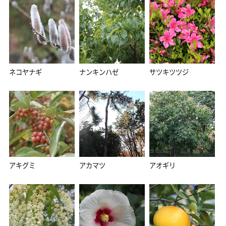
ネコヤナギ
ナンキンハゼ
サツキツツジ
アキグミ
アカマツ
アオギリ