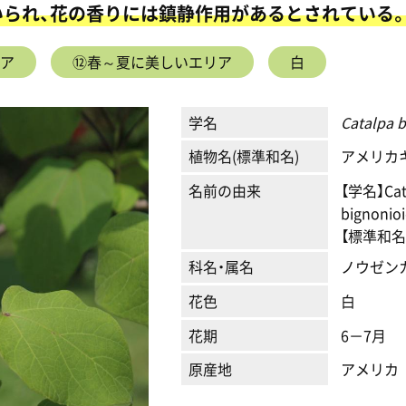
られ、花の香りには鎮静作用があるとされている
ア
⑫春～夏に美しいエリア
白
学名
Catalpa 
植物名(標準和名)
アメリカ
名前の由来
【学名】C
bignoni
【標準和
科名・属名
ノウゼン
花色
白
花期
6－7月
原産地
アメリカ