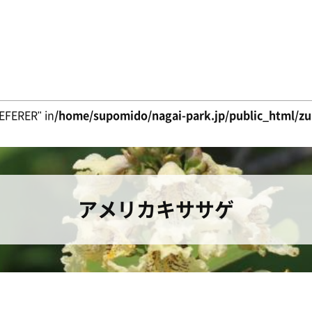
EFERER" in
/home/supomido/nagai-park.jp/public_html/zuk
アメリカキササゲ