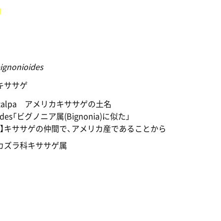
。
bignonioides
キササゲ
atalpa アメリカキササゲの土名
oides「ビグノニア属(Bignonia)に似た」
名】キササゲの仲間で、アメリカ産であることから
カズラ科キササゲ属