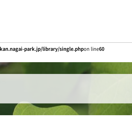
an.nagai-park.jp/library/single.php
on line
60