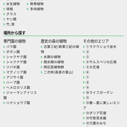
水生植物
熱帯植物
球根
多肉植物
グラス
ヤシ類
竹、笹
場所から探す
専門園の植物
歴史の森の植物
その他のエリア
バラ園
古第三紀/新第三紀の植
①ラクウショウ並木
ボタン園
物
②
シャクヤク園
氷期の植物
③
シャクナゲ園
間氷期の植物
④サルスベリの広場
ツバキ園
明石型植物群
⑤大花壇
マグノリア園
二次林(長居の里山)
⑥
アジサイ園
⑦
ハーブ園
⑧
ヘメロカリス園
⑨
ジャーマンアイリス
⑩ライフガーデン
園
⑪
ハナショウブ園
⑫春～夏に美しいエリ
ア
⑬ダリア花壇
⑭竹笹見本園
⑮万葉のみち