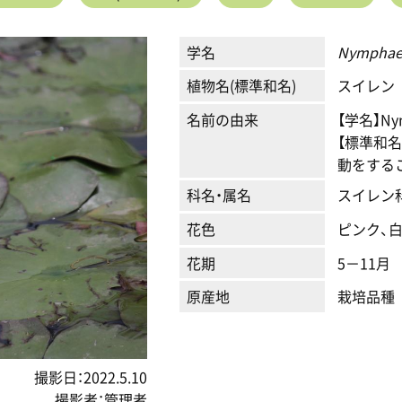
学名
Nympha
植物名(標準和名)
スイレン
名前の由来
【学名】N
【標準和
動をする
科名・属名
スイレン
花色
ピンク、白
花期
5－11月
原産地
栽培品種
撮影日：2022.5.10
撮影者：管理者