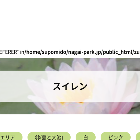
EFERER" in
/home/supomido/nagai-park.jp/public_html/zuk
スイレン
エリア
㉛(島と大池)
白
ピンク