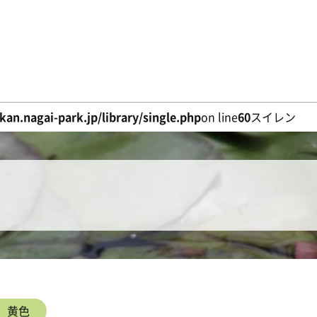
an.nagai-park.jp/library/single.php
on line
60
スイレン
黄色