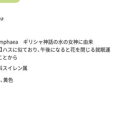
ea
ymphaea ギリシャ神話の水の女神に由来
名】ハスに似ており、午後になると花を閉じる就眠運
ことから
科スイレン属
、黄色