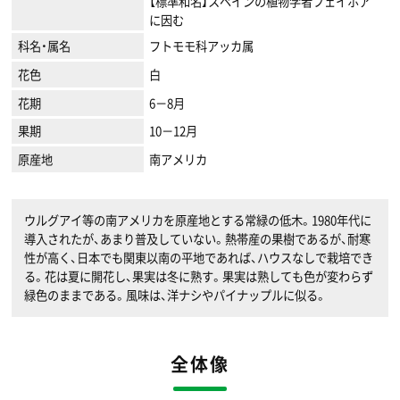
【標準和名】スペインの植物学者フェイホア
に因む
科名・属名
フトモモ科アッカ属
花色
白
花期
6－8月
果期
10－12月
原産地
南アメリカ
ウルグアイ等の南アメリカを原産地とする常緑の低木。1980年代に
導入されたが、あまり普及していない。熱帯産の果樹であるが、耐寒
性が高く、日本でも関東以南の平地であれば、ハウスなしで栽培でき
る。花は夏に開花し、果実は冬に熟す。果実は熟しても色が変わらず
緑色のままである。風味は、洋ナシやパイナップルに似る。
全体像