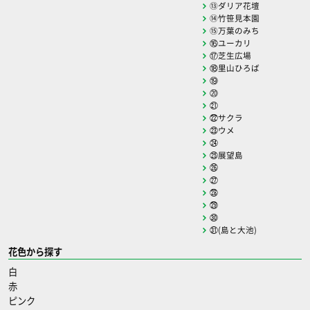
⑬ダリア花壇
⑭竹笹見本園
⑮万葉のみち
⑯ユーカリ
⑰芝生広場
⑱里山ひろば
⑲
⑳
㉑
㉒サクラ
㉓ウメ
㉔
㉕展望島
㉖
㉗
㉘
㉙
㉚
㉛(島と大池)
花色から探す
白
赤
ピンク