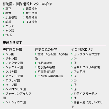
植物園の植物
情報センターの植物
草花
観葉植物
樹木
食虫植物
水生植物
熱帯植物
球根
多肉植物
グラス
ヤシ類
竹、笹
場所から探す
専門園の植物
歴史の森の植物
その他のエリア
バラ園
古第三紀/新第三紀の植
①ラクウショウ並木
ボタン園
物
②
シャクヤク園
氷期の植物
③
シャクナゲ園
間氷期の植物
④サルスベリの広場
ツバキ園
明石型植物群
⑤大花壇
マグノリア園
二次林(長居の里山)
⑥
アジサイ園
⑦
ハーブ園
⑧
ヘメロカリス園
⑨
ジャーマンアイリス
⑩ライフガーデン
園
⑪
ハナショウブ園
⑫春～夏に美しいエリ
ア