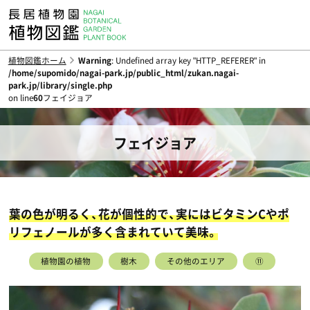
植物図鑑ホーム
Warning
: Undefined array key "HTTP_REFERER" in
/home/supomido/nagai-park.jp/public_html/zukan.nagai-
park.jp/library/single.php
on line
60
フェイジョア
フェイジョア
葉の色が明るく、花が個性的で、実にはビタミンCやポ
リフェノールが多く含まれていて美味。
植物園の植物
樹木
その他のエリア
⑪